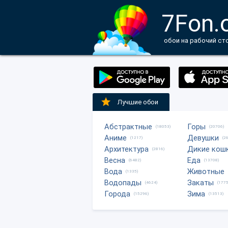
7Fon.
обои на рабочий ст
Лучшие обои
Абстрактные
Горы
(18053)
(20706)
Аниме
Девушки
(1217)
(2
Архитектура
Дикие кош
(2816)
Весна
Еда
(6482)
(13708)
Вода
Животные
(1335)
Водопады
Закаты
(4624)
(1775
Города
Зима
(15296)
(13513)