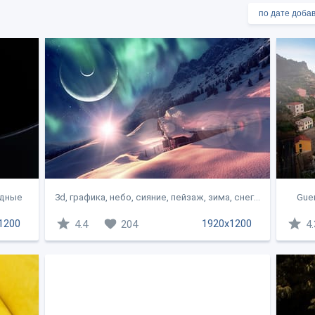
одные
3d, графика, небо, сияние, пейзаж, зима, снег...
Guer
1200
1920x1200
4.4
204
4.