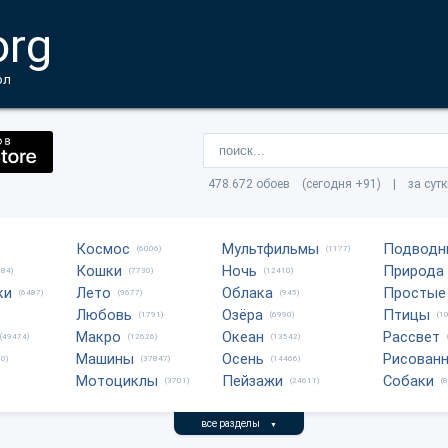
org
ол
478.672 обоев (сегодня +91) | за сут
Космос
Мультфильмы
Подводн
(6006)
(1177)
Кошки
Ночь
Природа
684)
(7730)
(12410)
ки
Лето
Облака
Простые
(6487)
(9677)
(945)
Любовь
Озёра
Птицы
(1791)
(6990)
(1
Макро
Океан
Рассвет
(49474)
(12626)
(13542)
Машины
Осень
Рисован
0)
(37847)
(14466)
Мотоциклы
Пейзажи
Собаки
(3701)
(24611)
(
все разделы
▼