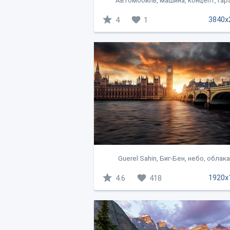
Автомобиль, машина, концепт, гар
3840x
4
1
Guerel Sahin, Биг-Бен, небо, облака.
1920x
4.6
418