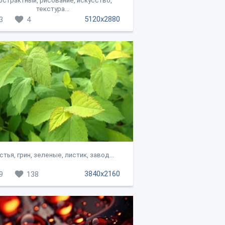
бстрактный, рисование, искусство,
текстура...
5120x2880
3
4
стья, грин, зеленые, листик, завод...
3840x2160
9
138