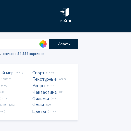
войти
Искать
ки
скачано 54.558 картинок
ый мир
Спорт
(2282)
(1815)
Текстурные
(105976)
(6380)
Узоры
(904)
(3762)
Фантастика
0205)
(821)
Фильмы
(4540)
(334)
ные
Фоны
(4052)
(609)
Цветы
8759)
(28149)