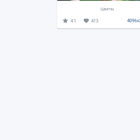
Цветы
4096x
4.1
413