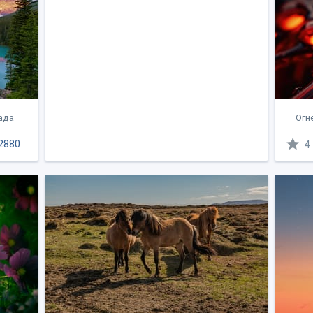
ада
Огн
2880
4