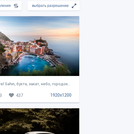
el Sahin, бухта, закат, небо, городок...
1920x1200
3
437