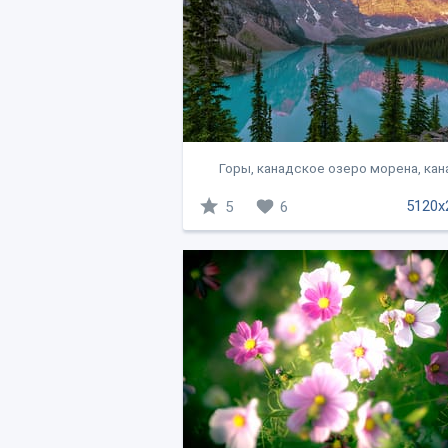
Горы, канадское озеро морена, кан
5120x
5
6