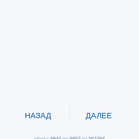
НАЗАД
ДАЛЕЕ
обои с
9841
по
9852
из
362394