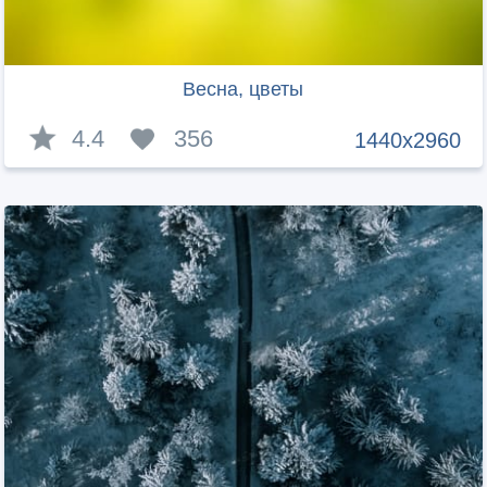
Весна, цветы
4.4
356
1440x2960