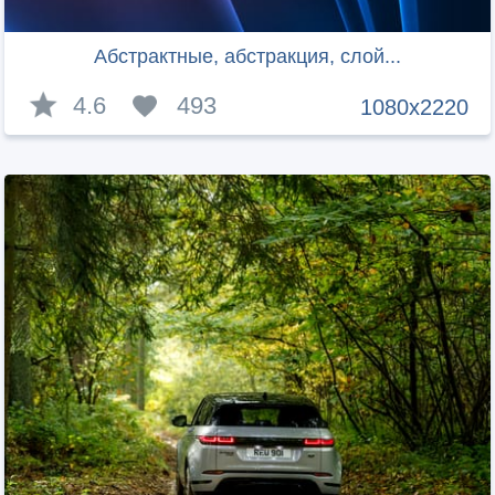
Абстрактные, aбстракция, слой...
4.6
493
1080x2220