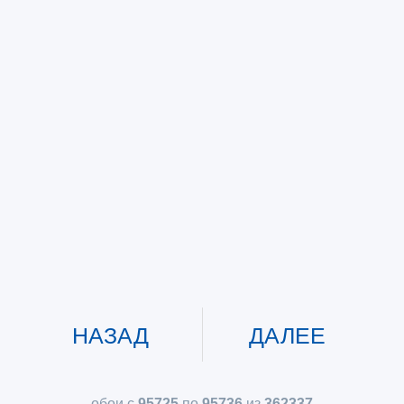
НАЗАД
ДАЛЕЕ
обои с
95725
по
95736
из
362337