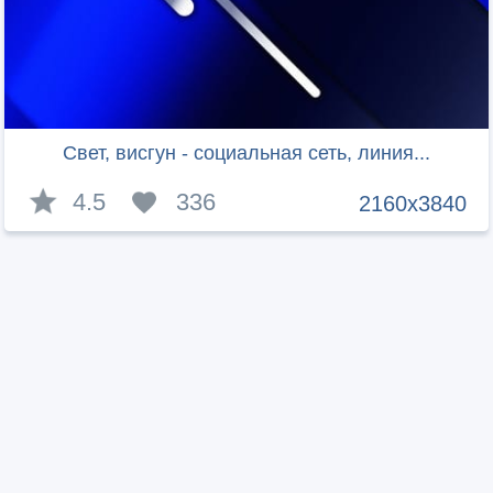
Свет, висгун - социальная сеть, линия...
4.5
336
2160x3840