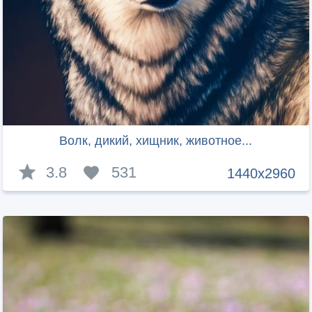
Волк, дикий, хищник, животное...
3.8
531
1440x2960