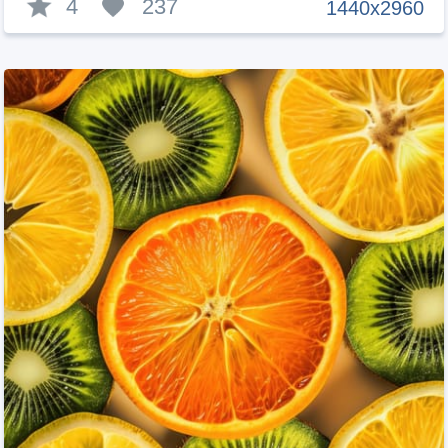
4
237
1440x2960