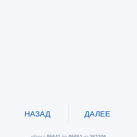
НАЗАД
ДАЛЕЕ
обои с
95641
по
95652
из
362306