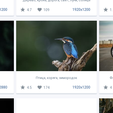
Дерево, крона, дорога, свет, лучи, солнце
1200
1920x1200
4.7
109
1.
Птица, коряга, зимородок
Фо
2880
1920x1200
4.5
174
4