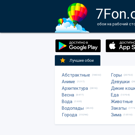
7Fon.
обои на рабочий ст
Лучшие обои
Абстрактные
Горы
(18032)
(20702)
Аниме
Девушки
(1217)
(2
Архитектура
Дикие кош
(2816)
Весна
Еда
(6477)
(13704)
Вода
Животные
(1335)
Водопады
Закаты
(4623)
(1773
Города
Зима
(15296)
(13510)