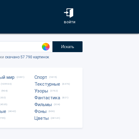
войти
Искать
тки
скачано 57.790 картинок
ый мир
Спорт
(2281)
(1815)
Текстурные
(105933)
(6376)
Узоры
(904)
(3762)
Фантастика
0202)
(821)
Фильмы
(4535)
(334)
ные
Фоны
(4042)
(606)
Цветы
8759)
(28141)