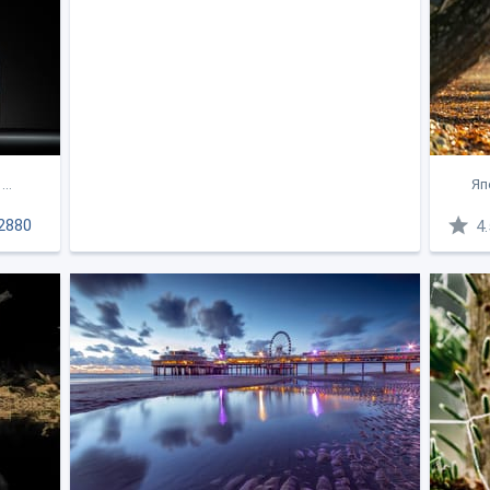
..
Яп
2880
4.