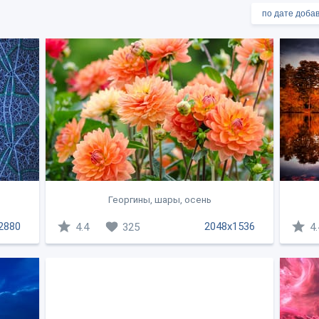
Георгины, шары, осень
2880
2048x1536
4.4
325
4.