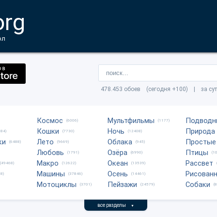
org
ол
478.453 обоев (сегодня +100) | за су
Космос
Мультфильмы
Подводн
(6006)
(1177)
Кошки
Ночь
Природа
684)
(7730)
(12408)
ки
Лето
Облака
Простые
(6488)
(9669)
(945)
Любовь
Озёра
Птицы
(1791)
(6990)
(1
Макро
Океан
Рассвет
(49468)
(12622)
(13539)
Машины
Осень
Рисован
8)
(37846)
(14461)
Мотоциклы
Пейзажи
Собаки
(3701)
(24579)
(
все разделы
▼