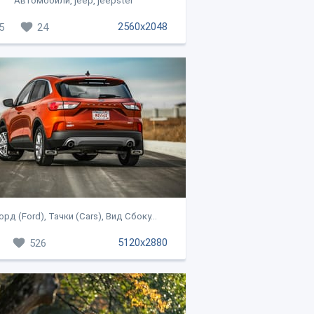
Автомобили, jeep, jeepster
2560x2048
5
24
рд (Ford), Тачки (Cars), Вид Сбоку...
5120x2880
526