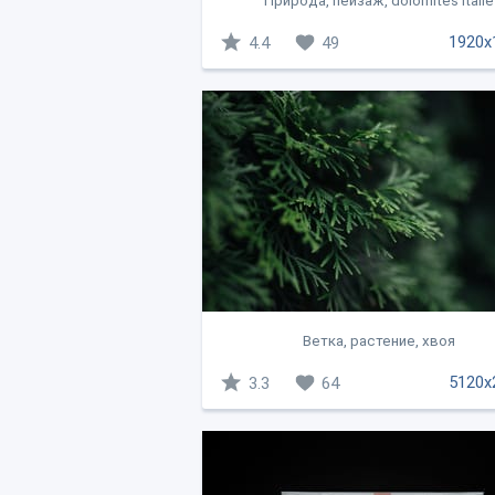
Природа, пейзаж, dolomites italie
1920x
4.4
49
Ветка, растение, хвоя
5120x
3.3
64