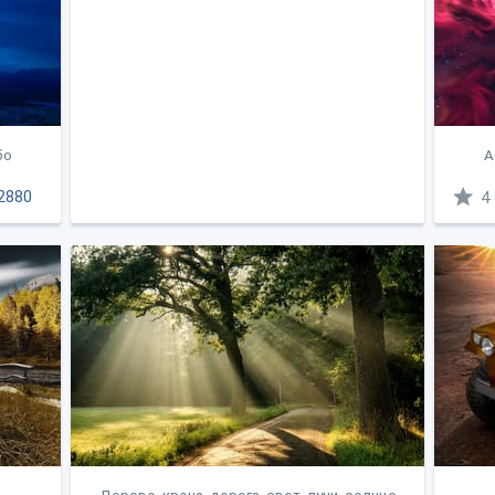
бо
А
2880
4