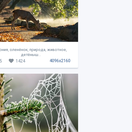
ония, оленёнок, природа, животное,
детёныш...
4096x2160
5
1424