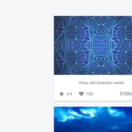
Узор, абстракция, синий
5120x
4.4
108