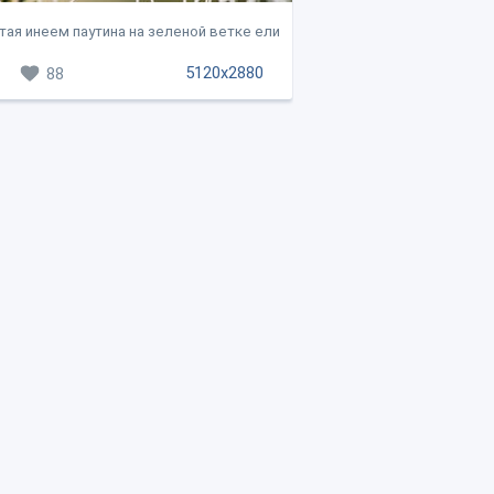
ая инеем паутина на зеленой ветке ели
5120x2880
88