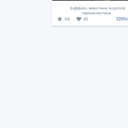
Буффало, животные, водопой,
парнокопытные...
3200x
4.8
45