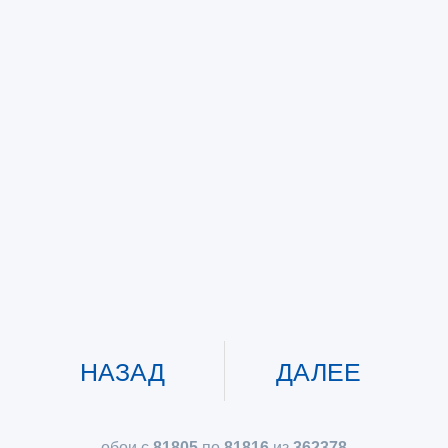
НАЗАД
ДАЛЕЕ
обои с
81805
по
81816
из
362378