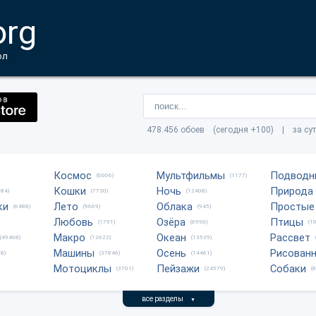
org
ол
478.456 обоев (сегодня +100) | за су
Космос
Мультфильмы
Подводн
(6006)
(1177)
Кошки
Ночь
Природа
684)
(7730)
(12408)
ки
Лето
Облака
Простые
(6488)
(9669)
(945)
Любовь
Озёра
Птицы
(1791)
(6990)
(1
Макро
Океан
Рассвет
(49468)
(12622)
(13539)
Машины
Осень
Рисован
8)
(37846)
(14461)
Мотоциклы
Пейзажи
Собаки
(3701)
(24579)
(
все разделы
▼