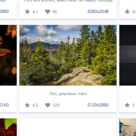
офе
Pets and animals, животные, питомцы, лошади
2880
3280x2048
4.1
96
4.
Лес, деревья, горы
2160
5120x2880
4.5
129
3.