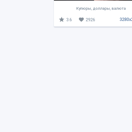
Купюры, доллары, валюта
3280x
3.6
2926