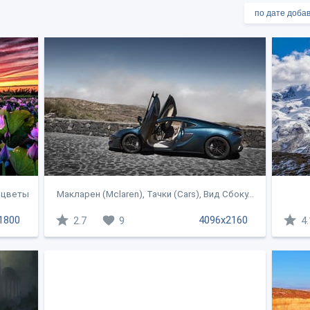
, цветы
Макларен (Mclaren), Тачки (Cars), Вид Сбоку...
1800
4096x2160
2.7
9
4.