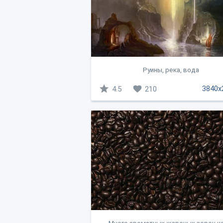
Руины, река, вода
3840x
4.5
210