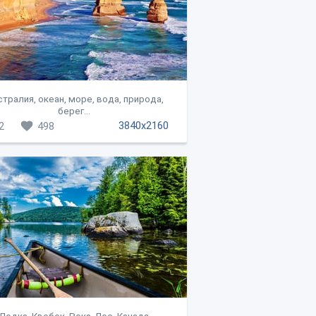
тралия, океан, море, вода, природа,
берег...
3840x2160
2
498