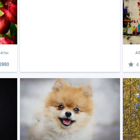
веты
Аб
2880
4.