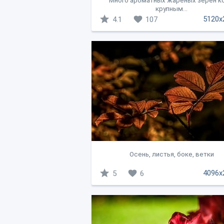
Много ароматных жареных зерен к
крупным...
5120x
4.1
107
Осень, листья, боке, ветки
4096x
5
6