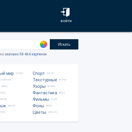
войти
Искать
тки
скачано 58.464 картинок
ый мир
Спорт
(2281)
(1815)
Текстурные
(105933)
(6376)
Узоры
(904)
(3762)
Фантастика
0202)
(821)
Фильмы
(4535)
(334)
ные
Фоны
(4042)
(606)
Цветы
8759)
(28141)