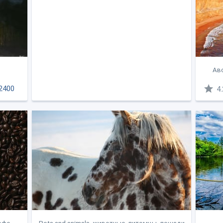
Авс
2400
4.