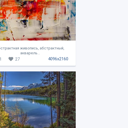
страктная живопись, абстрактный,
акварель...
4096x2160
1
27