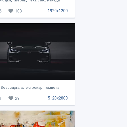
Лодка, Квебек, Река, Лес, Канада
1920x1200
6
103
Seat cupra, электрокар, темнота
5120x2880
1
29