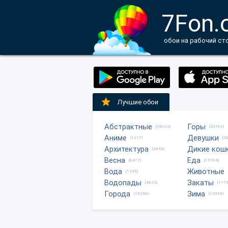
7Fon.
обои на рабочий ст
Лучшие обои
Абстрактные
Горы
(18032)
(20702)
Аниме
Девушки
(1217)
(2
Архитектура
Дикие кош
(2816)
Весна
Еда
(6477)
(13704)
Вода
Животные
(1335)
Водопады
Закаты
(4623)
(1773
Города
Зима
(15296)
(13510)