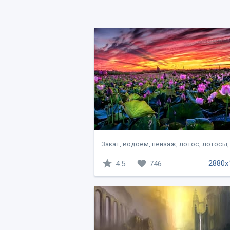
Закат, водоём, пейзаж, лотос, лотосы
2880x
4.5
746