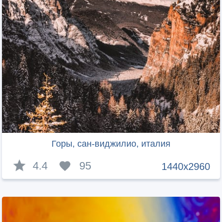
Горы, сан-виджилио, италия
4.4
95
1440x2960