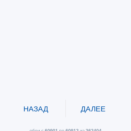
НАЗАД
ДАЛЕЕ
обои с
60901
по
60912
из
362404