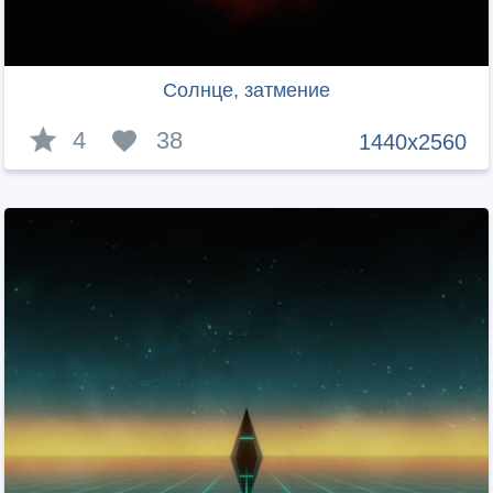
Солнце, затмение
4
38
1440x2560