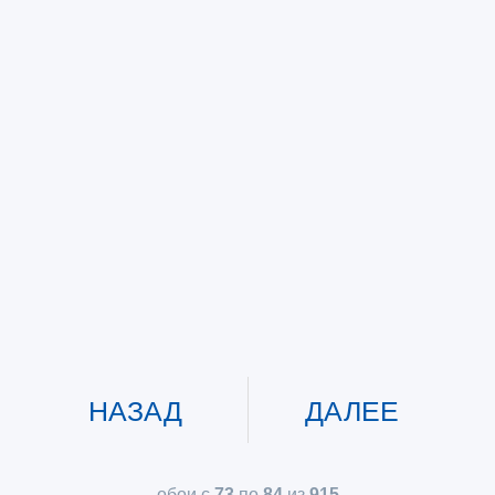
НАЗАД
ДАЛЕЕ
обои с
73
по
84
из
915