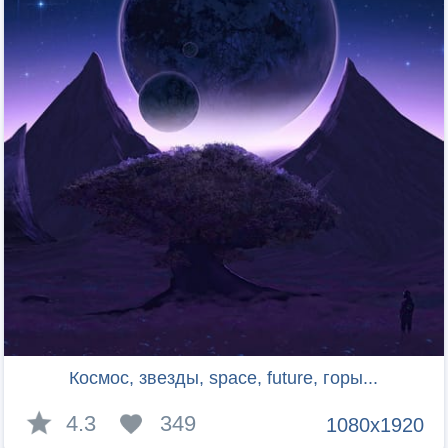
Космос, звезды, space, future, горы...
4.3
349
1080x1920