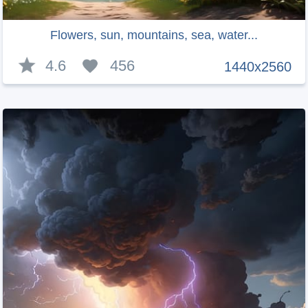
Flowers, sun, mountains, sea, water...
4.6
456
1440x2560