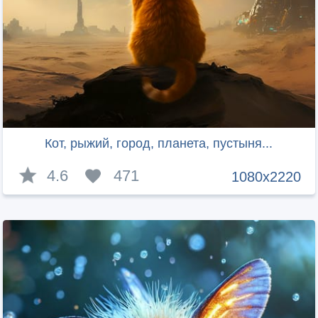
Кот, рыжий, город, планета, пустыня...
4.6
471
1080x2220