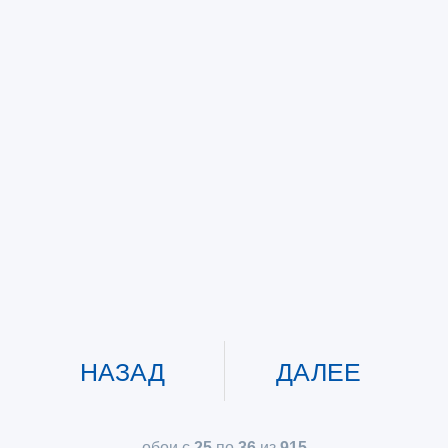
НАЗАД
ДАЛЕЕ
обои с
25
по
36
из
915