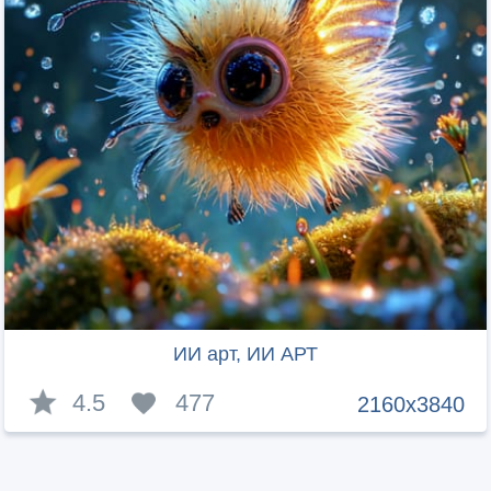
ИИ арт, ИИ АРТ
4.5
477
2160x3840