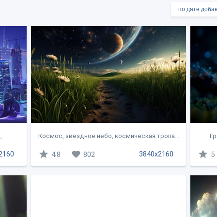
,
Космос, звёздное небо, космическая тропа...
Гр
2160
3840x2160
4.8
802
5