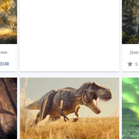
ие...
Дере
2048
5