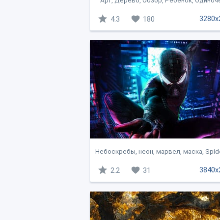
Арт, Дерево, Обзор, Ребенок, Одиноч
3280x
4.3
180
Небоскребы, неон, марвел, маска, Spide
3840x
2.2
31