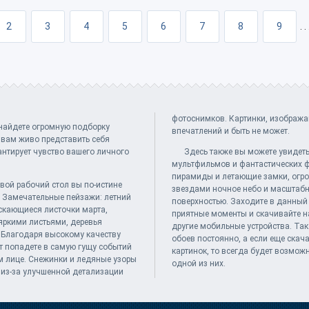
2
3
4
5
6
7
8
9
. .
фотоснимков. Картинки, изобража
 найдете огромную подборку
впечатлений и быть не может.
 вам живо представить себя
нтирует чувство вашего личного
Здесь также вы можете увидет
мультфильмов и фантастических 
пирамиды и летающие замки, огр
вой рабочий стол вы по-истине
звездами ночное небо и масштабн
. Замечательные пейзажи: летний
поверхностью. Заходите в данный 
скающиеся листочки марта,
приятные моменты и скачивайте н
яркими листьями, деревья
другие мобильные устройства. Так
 Благодаря высокому качеству
обоев постоянно, а если еще скач
от попадете в самую гущу событий
картинок, то всегда будет возмож
м лице. Снежинки и ледяные узоры
одной из них.
 из-за улучшенной детализации