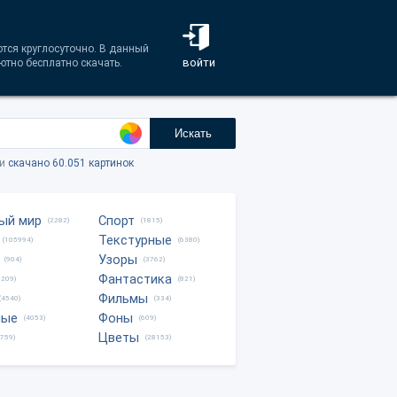
тся круглосуточно. В данный
войти
ютно бесплатно скачать.
Искать
ки
скачано 60.051 картинок
ый мир
Спорт
(2282)
(1815)
Текстурные
(105994)
(6380)
Узоры
(904)
(3762)
Фантастика
0209)
(821)
Фильмы
(4540)
(334)
ные
Фоны
(4053)
(609)
Цветы
8759)
(28153)