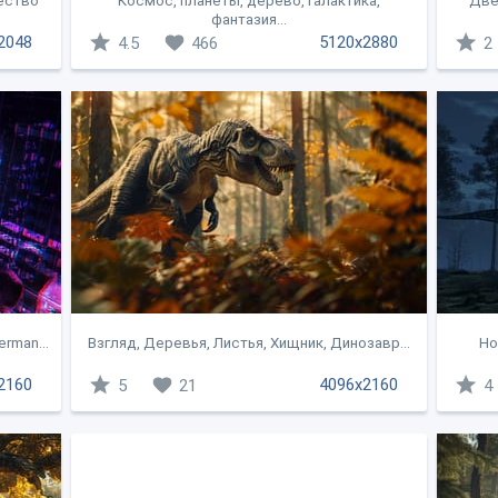
ество
Космос, планеты, дерево, галактика,
Две
фантазия...
2048
5120x2880
4.5
466
2
rman...
Взгляд, Деревья, Листья, Хищник, Динозавр...
Но
2160
4096x2160
5
21
4