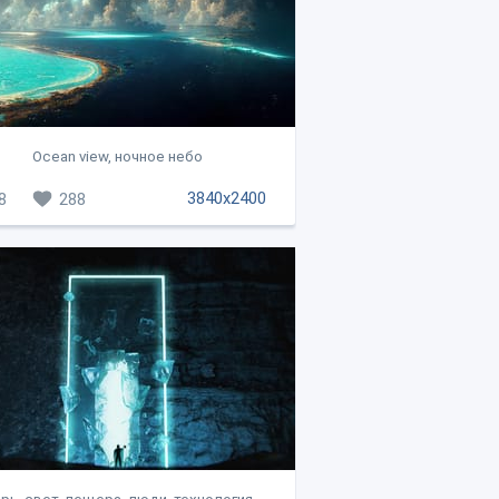
Ocean view, ночное небо
3840x2400
8
288