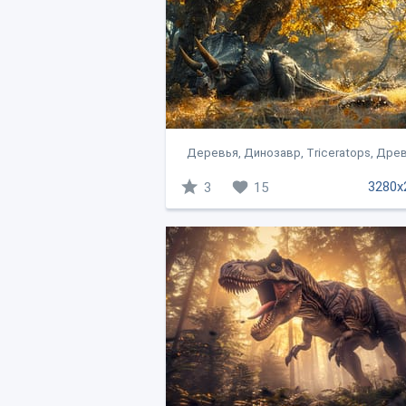
Деревья, Динозавр, Triceratops, Древн
3280x
3
15