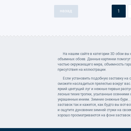
назад
1
На нашем сайте в категории 3D обои вы
объемных обоев. Данные картинки помогут
частью окружающего мира, объемность гара
присутствия на иллюстрации.
Если установить подобную заставку на с
сможете насладиться прелестью вокруг вас
яркий цветущий луг и нежные первые распу
лесные тихие тропки, усыпанные осенними 
украшенные инием. Зимние снежные бури...
заставок так и кажется, как будто вы вот-в
и ощутите дуновение зимней стужи на свое
хорошо просматриваются на фоне заставок