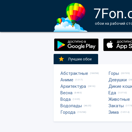
7Fon.
обои на рабочий ст
Лучшие обои
Абстрактные
Горы
(18058)
(20709)
Аниме
Девушки
(1217)
(2
Архитектура
Дикие кош
(2816)
Весна
Еда
(6483)
(13710)
Вода
Животные
(1335)
Водопады
Закаты
(4625)
(1775
Города
Зима
(15298)
(13514)