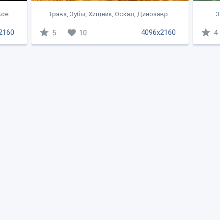
вое
Трава, Зубы, Хищник, Оскал, Динозавр...
З
2160
4096x2160
5
10
4