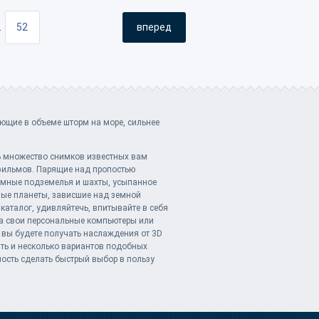
52
вперед
 .
ющие в объеме шторм на море, сильнее
ь множество снимков известных вам
фильмов. Парящие над пропостью
омные подземелья и шахты, усыпанное
ые планеты, зависшие над земной
каталог, удивляйтечь, впитывайте в себя
а свои персональные компьютеры или
 вы будете получать наслаждения от 3D
ать и несколько вариантов подобных
ность сделать быстрый выбор в пользу