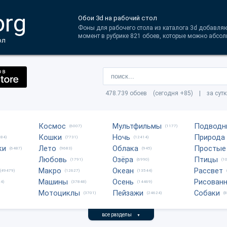
org
Обои 3d на рабочий стол
Фоны для рабочего стола из каталога 3d добавляю
момент в рубрике 821 обоев, которые можно абсол
ол
478.739 обоев (сегодня +85) | за сут
Космос
Мультфильмы
Подводн
(6007)
(1177)
Кошки
Ночь
Природа
684)
(7731)
(12414)
ки
Лето
Облака
Простые
(6487)
(9683)
(945)
Любовь
Озёра
Птицы
(1791)
(6990)
(1
Макро
Океан
Рассвет
(49479)
(12627)
(13544)
Машины
Осень
Рисован
4)
(37848)
(14469)
Мотоциклы
Пейзажи
Собаки
(3701)
(24624)
(
все разделы
▼