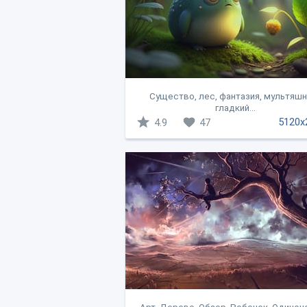
Существо, лес, фантазия, мультяшн
гладкий...
5120x
4.9
47