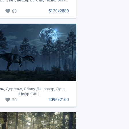
рь, свет, пещера, люди, технология...
5120x2880
83
чь, Деревья, Сбоку, Динозавр, Луна,
Цифровое...
4096x2160
20