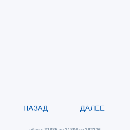
НАЗАД
ДАЛЕЕ
обои с
31885
по
31896
из
362326