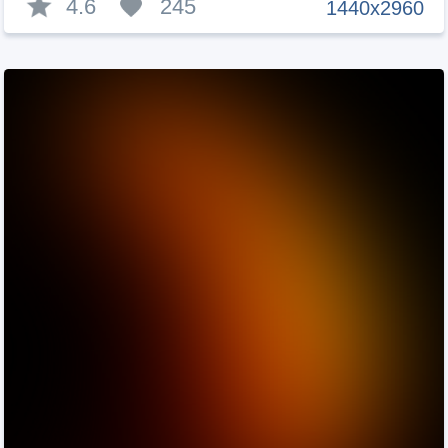
4.6
245
1440x2960