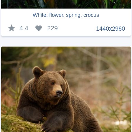
White, flower, spring, crocus
4.4
229
1440x2960