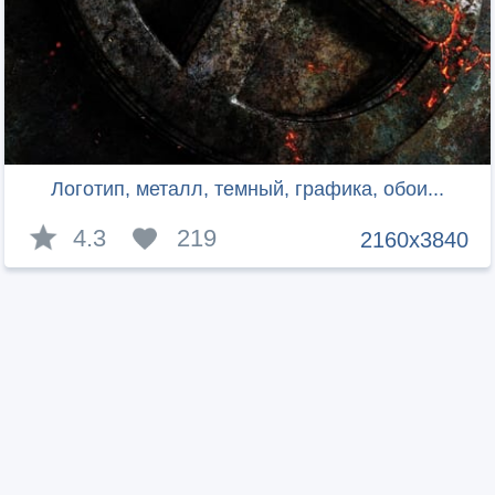
Логотип, металл, темный, графика, обои...
4.3
219
2160x3840