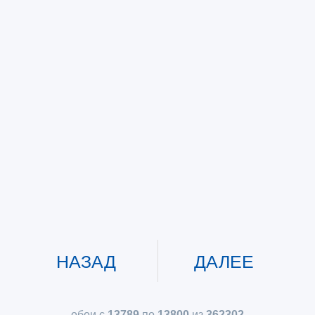
НАЗАД
ДАЛЕЕ
обои с
13789
по
13800
из
362302