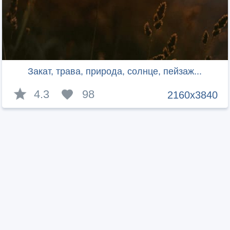
Закат, трава, природа, солнце, пейзаж...
4.3
98
2160x3840