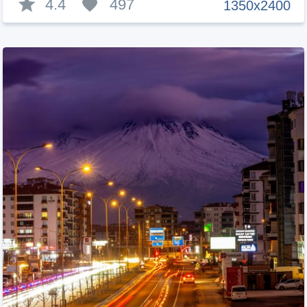
4.4
497
1350x2400