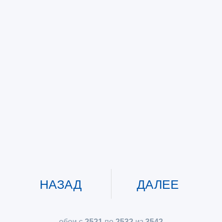
НАЗАД
ДАЛЕЕ
обои с
2521
по
2532
из
3542