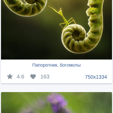
Папоротник, богомолы
4.6
163
750x1334