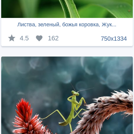
Листва, зеленый, божья коровка, Жук...
4.5
162
750x1334