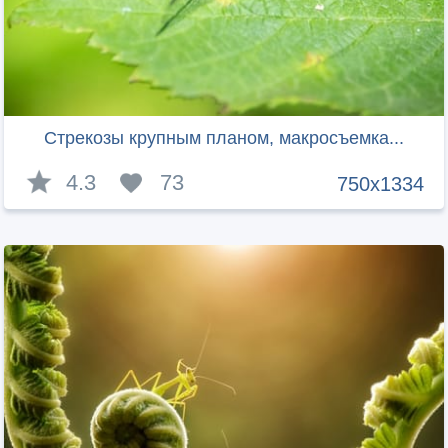
Стрекозы крупным планом, макросъемка...
4.3
73
750x1334