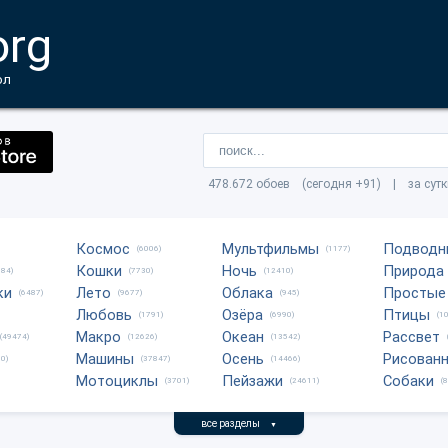
org
ол
478.672 обоев (сегодня +91) | за сут
Космос
Мультфильмы
Подводн
(6006)
(1177)
Кошки
Ночь
Природа
684)
(7730)
(12410)
ки
Лето
Облака
Простые
(6487)
(9677)
(945)
Любовь
Озёра
Птицы
(1791)
(6990)
(1
Макро
Океан
Рассвет
(49474)
(12626)
(13542)
Машины
Осень
Рисован
0)
(37847)
(14466)
Мотоциклы
Пейзажи
Собаки
(3701)
(24611)
(
все разделы
▼