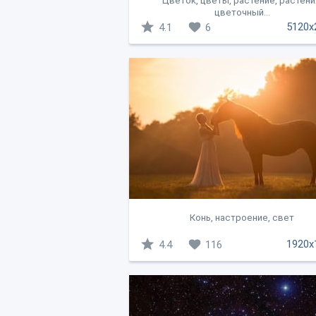
Цветок, цветы, растение, растени
цветочный...
5120x
4.1
6
Конь, настроение, свет
1920x
4.4
116