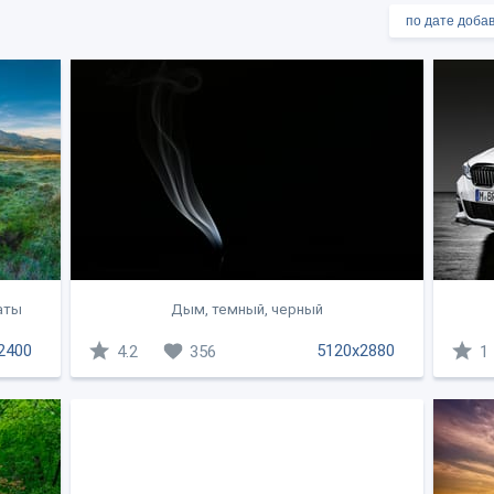
аты
Дым, темный, черный
2400
5120x2880
4.2
356
1