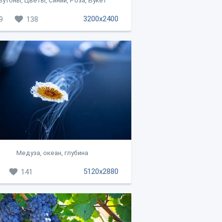
Бутоны, Цветы, Синий, Роза, Букет
3200x2400
9
138
Медуза, океан, глубина
5120x2880
141