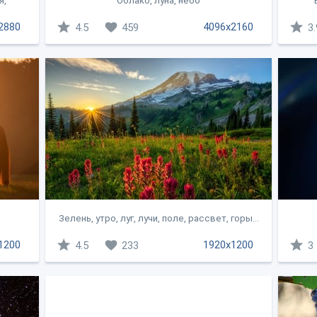
я,
Облако, луна, небо
2880
4096x2160
4.5
459
3.
Зелень, утро, луг, лучи, поле, рассвет, горы...
1200
1920x1200
4.5
233
3