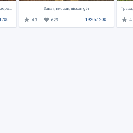
зеро...
Закат, ниссан, nissan gt-r
Трава,
1200
1920x1200
4.3
629
4.