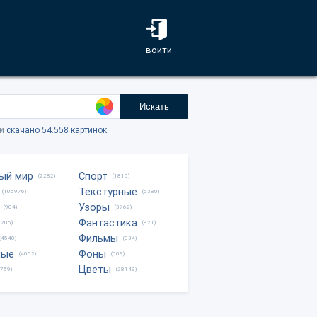
войти
Искать
ки
скачано 54.558 картинок
ый мир
Спорт
(2282)
(1815)
Текстурные
(105976)
(6380)
Узоры
(904)
(3762)
Фантастика
0205)
(821)
Фильмы
(4540)
(334)
ные
Фоны
(4052)
(609)
Цветы
8759)
(28149)