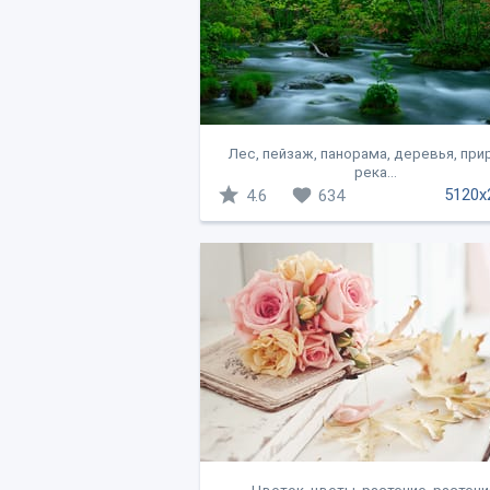
Лес, пейзаж, панорама, деревья, при
река...
5120x
4.6
634