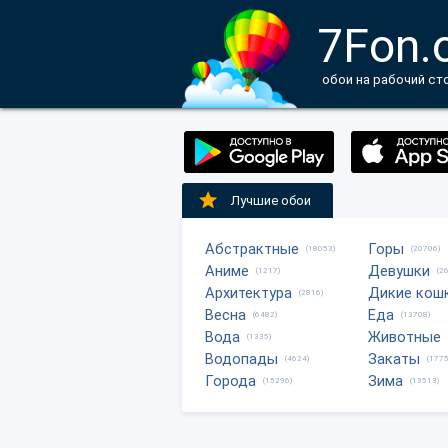
7Fon.
обои на рабочий ст
Лучшие обои
Абстрактные
Горы
(18053)
(20706)
Аниме
Девушки
(1217)
(2
Архитектура
Дикие кош
(2816)
Весна
Еда
(6482)
(13708)
Вода
Животные
(1335)
Водопады
Закаты
(4624)
(1775
Города
Зима
(15296)
(13513)