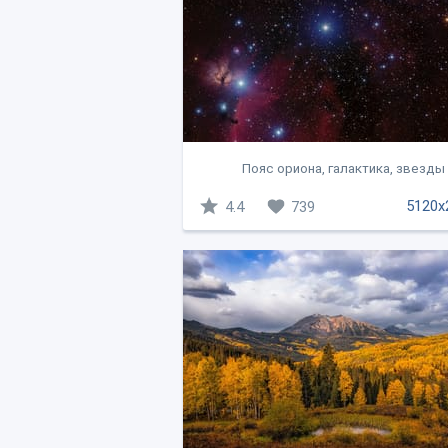
Пояс ориона, галактика, звезды
5120x
4.4
739