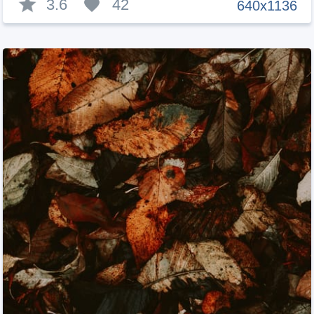
3.6
42
640x1136