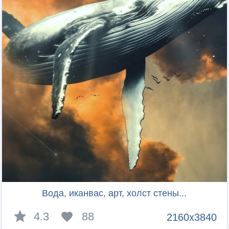
Вода, иканвас, арт, холст стены...
4.3
88
2160x3840