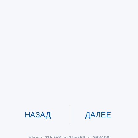
НАЗАД
ДАЛЕЕ
обои с
115753
по
115764
из
362408