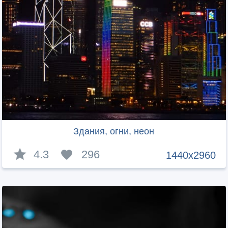
Здания, огни, неон
4.3
296
1440x2960