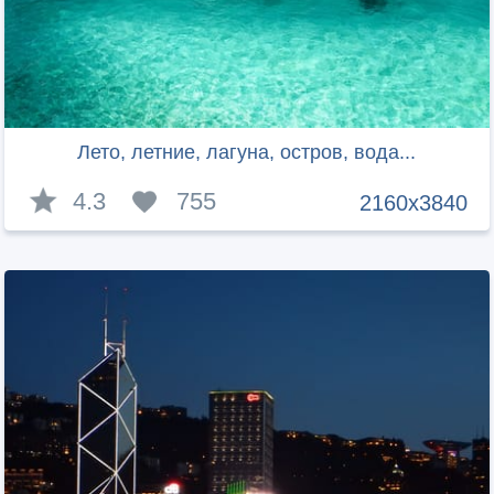
Лето, летние, лагуна, остров, вода...
4.3
755
2160x3840