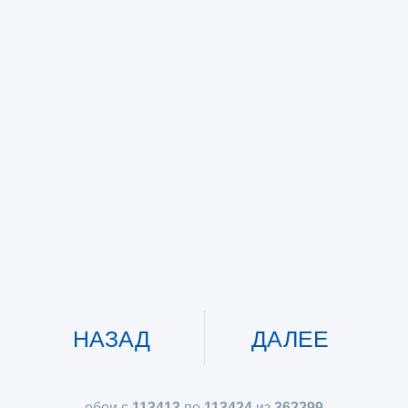
НАЗАД
ДАЛЕЕ
обои с
113413
по
113424
из
362299