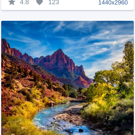
4.8
123
1440x2960