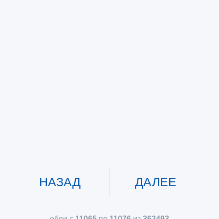
НАЗАД
ДАЛЕЕ
обои с
11065
по
11076
из
362493