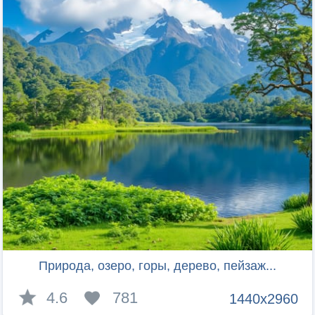
Природа, озеро, горы, дерево, пейзаж...
4.6
781
1440x2960