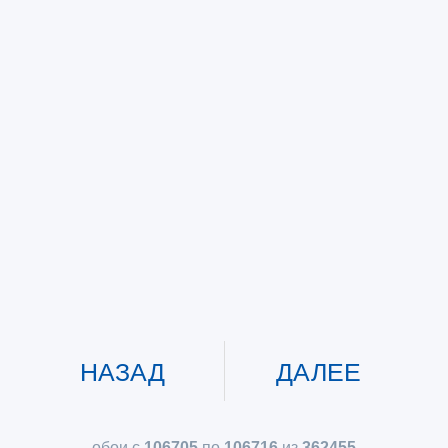
НАЗАД
ДАЛЕЕ
обои с
106705
по
106716
из
362455