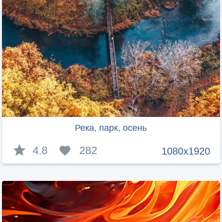
Река, парк, осень
4.8
282
1080x1920