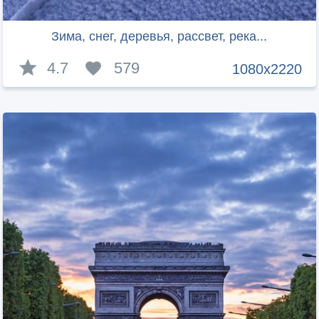
Зима, снег, деревья, рассвет, река...
4.7
579
1080x2220