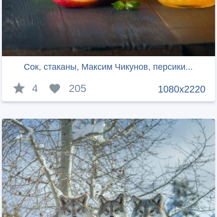
Сок, стаканы, Максим Чикунов, персики...
4
205
1080x2220