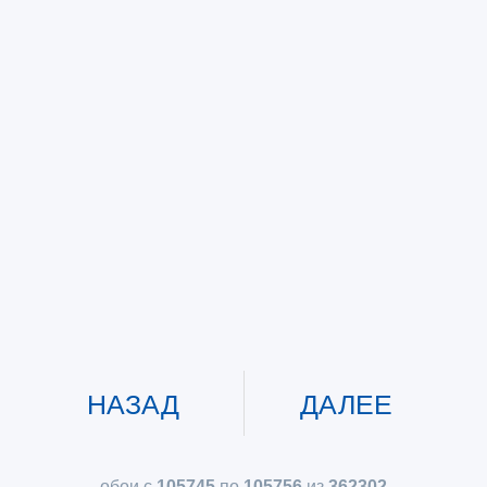
НАЗАД
ДАЛЕЕ
обои с
105745
по
105756
из
362302