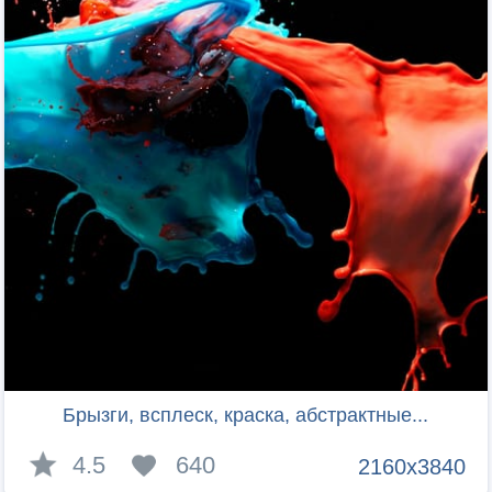
Брызги, всплеск, краска, абстрактные...
4.5
640
2160x3840