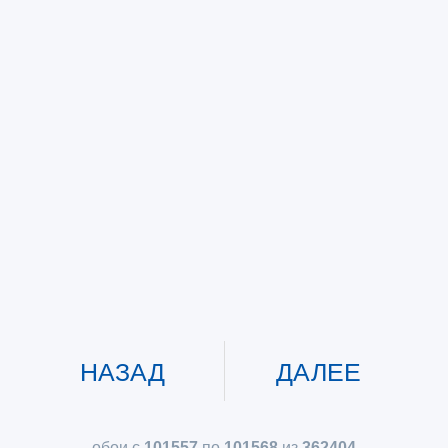
НАЗАД
ДАЛЕЕ
обои с
101557
по
101568
из
362404