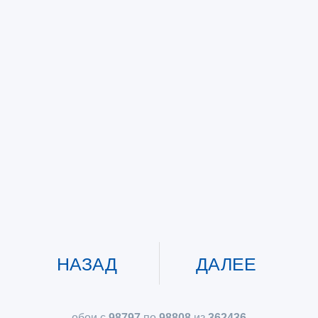
НАЗАД
ДАЛЕЕ
обои с
98797
по
98808
из
362436