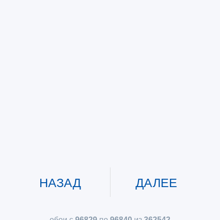
НАЗАД
ДАЛЕЕ
обои с
96829
по
96840
из
362542