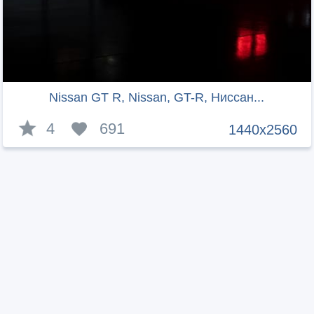
Nissan GT R, Nissan, GT-R, Ниссан...
4
691
1440x2560