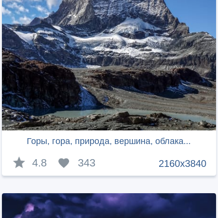
Горы, гора, природа, вершина, облака...
4.8
343
2160x3840