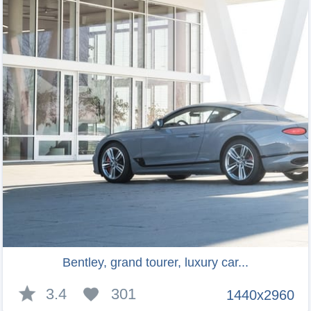
Bentley, grand tourer, luxury car...
3.4
301
1440x2960