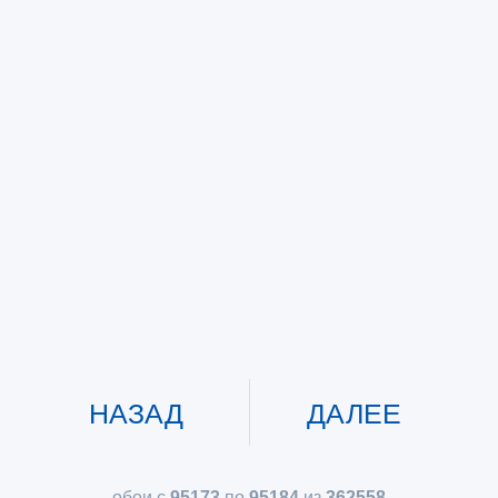
НАЗАД
ДАЛЕЕ
обои с
95173
по
95184
из
362558