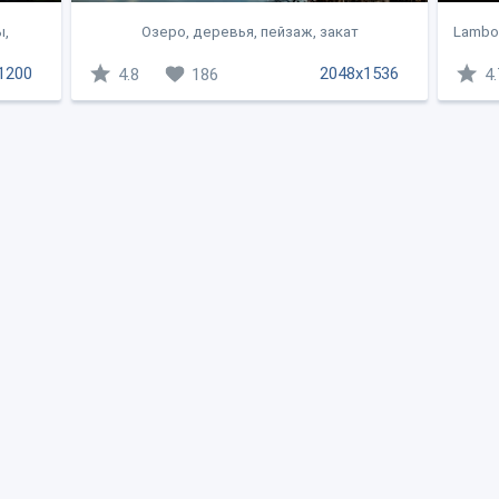
ы,
Озеро, деревья, пейзаж, закат
Lambor
1200
2048x1536
4.8
186
4.