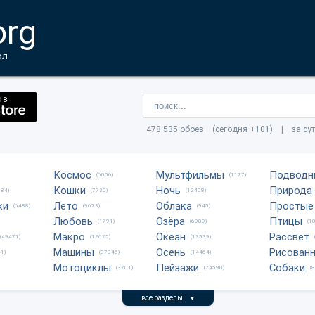
org
ол
478.535 обоев (сегодня +101) | за су
Космос
Мультфильмы
Подводн
(6006)
(1177)
Кошки
Ночь
Природа
684)
(7730)
(12408)
ки
Лето
Облака
Простые
(6488)
(9673)
(945)
Любовь
Озёра
Птицы
(1791)
(6989)
(1
Макро
Океан
Рассвет
(49471)
(12625)
(13539)
Машины
Осень
Рисован
1)
(37846)
(14464)
Мотоциклы
Пейзажи
Собаки
(3701)
(24590)
(
все разделы
▼