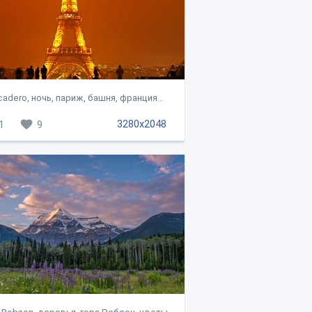
cadero, ночь, париж, башня, франция...
3280x2048
1
9