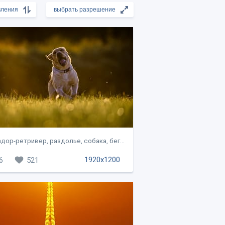
дор-ретривер, раздолье, собака, бег...
1920x1200
6
521