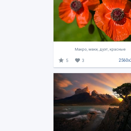
Макро, маки, дуэт, красные
2560x
5
3