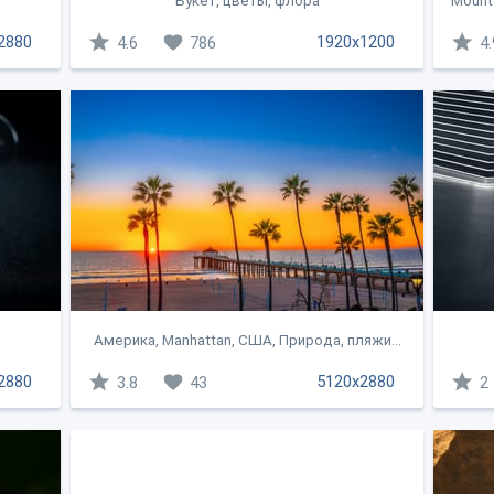
Букет, цветы, флора
Mount 
2880
1920x1200
4.6
786
4.
Америка, Manhattan, США, Природа, пляжи...
2880
5120x2880
3.8
43
2