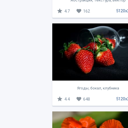
Абстракция, Текстура, Вектор
5120x
4.7
162
Ягоды, бокал, клубника
5120x
4.4
648