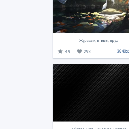
Журавли, птицы, пруд
3840x
4.9
298