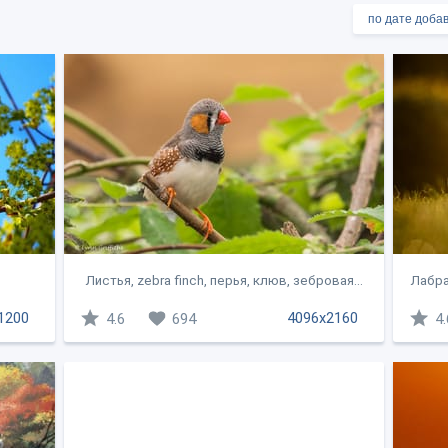
Листья, zebra finch, перья, клюв, зебровая...
Лабра
1200
4096x2160
4.6
694
4.