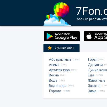
7Fon.
обои на рабочий ст
Лучшие обои
Абстрактные
Горы
(18042)
(20702)
Аниме
Девушки
(1217)
(2
Архитектура
Дикие кош
(2816)
Весна
Еда
(6481)
(13705)
Вода
Животные
(1335)
Водопады
Закаты
(4623)
(1774
Города
Зима
(15295)
(13511)