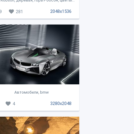
Robson, деревья, гора Робсон, цветы...
2048x1536
9
281
Автомобили, bmw
3280x2048
4