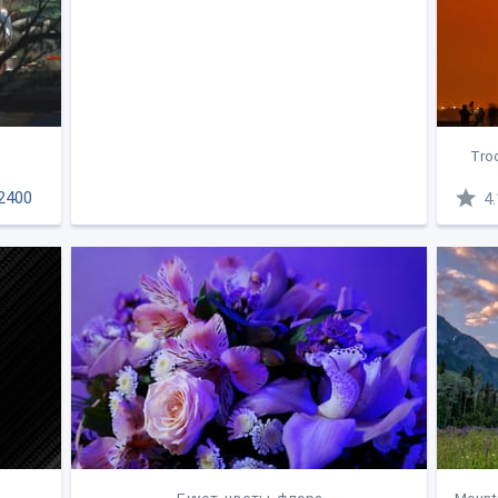
Tro
2400
4.