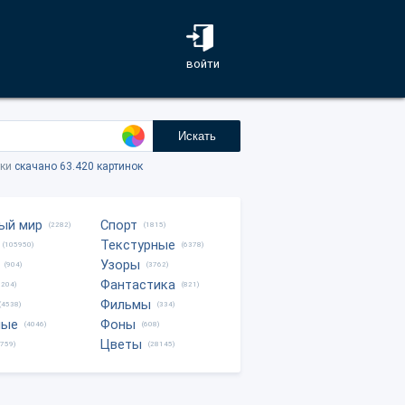
войти
Искать
тки
скачано 63.420 картинок
ый мир
Спорт
(2282)
(1815)
Текстурные
(105950)
(6378)
Узоры
(904)
(3762)
Фантастика
0204)
(821)
Фильмы
(4538)
(334)
ные
Фоны
(4046)
(608)
Цветы
8759)
(28145)