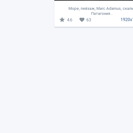
Море, пейзаж, Marc Adamus, скал
Патагония...
1920x
4.6
63