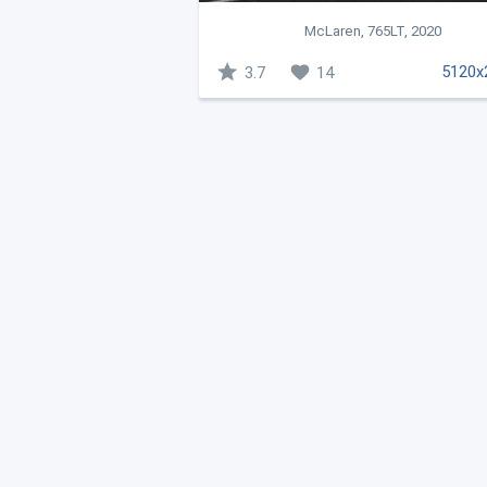
McLaren, 765LT, 2020
5120x
3.7
14