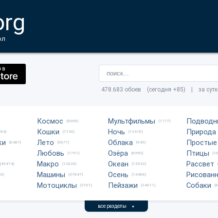
org
ол
478.683 обоев (сегодня +85) | за сут
Космос
Мультфильмы
Подводн
(6006)
(1177)
Кошки
Ночь
Природа
684)
(7730)
(12410)
ки
Лето
Облака
Простые
(6487)
(9677)
(945)
Любовь
Озёра
Птицы
(1791)
(6990)
(1
Макро
Океан
Рассвет
(49474)
(12626)
(13542)
Машины
Осень
Рисован
0)
(37847)
(14466)
Мотоциклы
Пейзажи
Собаки
(3701)
(24611)
(
все разделы
▼