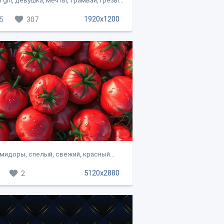
 girl, девушка, мечты, трамвай, грёзы...
1920x1200
5
307
мидоры, спелый, свежий, красный...
5120x2880
2