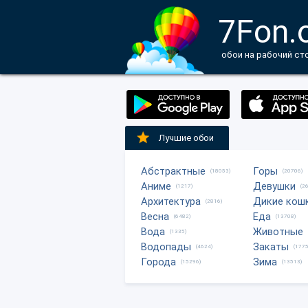
7Fon.
обои на рабочий ст
Лучшие обои
Абстрактные
Горы
(18053)
(20706)
Аниме
Девушки
(1217)
(2
Архитектура
Дикие кош
(2816)
Весна
Еда
(6482)
(13708)
Вода
Животные
(1335)
Водопады
Закаты
(4624)
(1775
Города
Зима
(15296)
(13513)