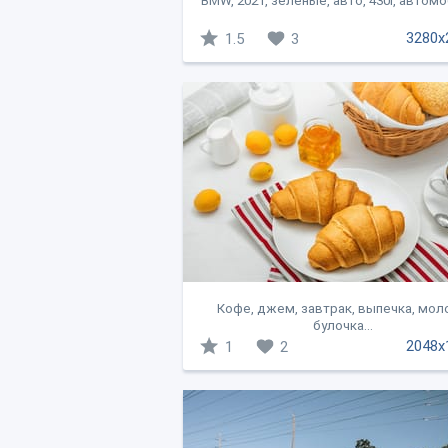
BMW, 2021, зеленые, авто, 430i, автомоб
3280x
1.5
3
Кофе, джем, завтрак, выпечка, мол
булочка...
2048x
1
2