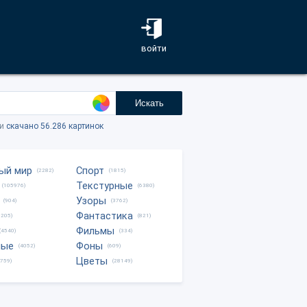
войти
Искать
ки
скачано 56.286 картинок
ый мир
Спорт
(2282)
(1815)
Текстурные
(105976)
(6380)
Узоры
(904)
(3762)
Фантастика
0205)
(821)
Фильмы
(4540)
(334)
ные
Фоны
(4052)
(609)
Цветы
8759)
(28149)