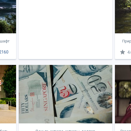
дшафт
Прир
2160
4.