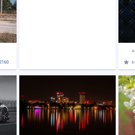
А
2160
4.