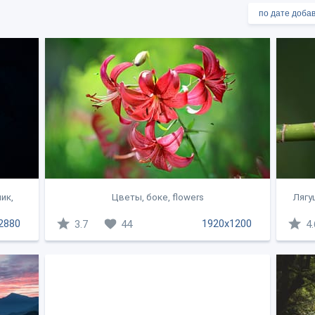
ик,
Цветы, боке, flowers
Лягу
2880
1920x1200
3.7
44
4.