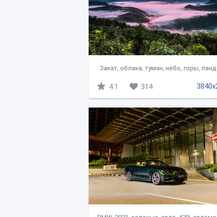
Закат, облака, туман, небо, горы, лан
3840x
4.1
314