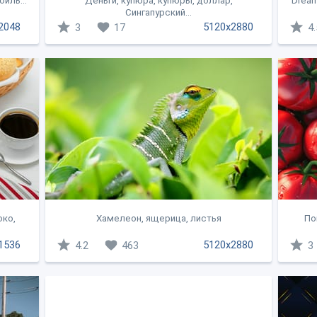
иль...
Деньги, купюра, купюры, доллар,
Dream
Сингапурский...
2048
5120x2880
3
17
4.
око,
Хамелеон, ящерица, листья
По
1536
5120x2880
4.2
463
3