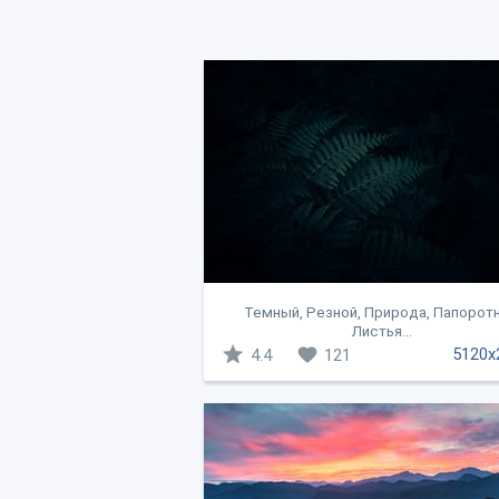
Темный, Резной, Природа, Папоротн
Листья...
5120x
4.4
121