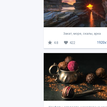
Закат, море, скалы, арка
1920x
4.8
422