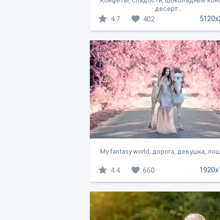
Конфеты, сладости, шоколадные кон
десерт...
5120x
4.7
402
My fantasy world, дорога, девушка, лош
1920x
4.4
660