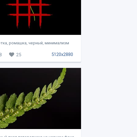
тка, ромашка, черный, минимализм
5120x2880
8
25