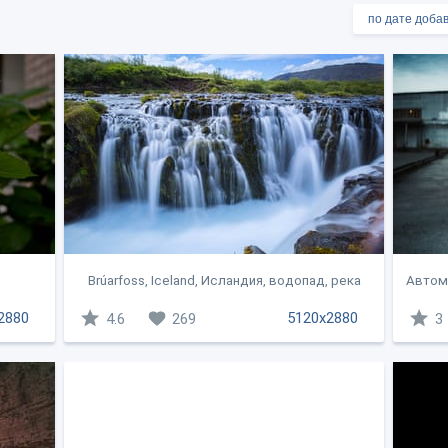
Brúarfoss, Iceland, Исландия, водопад, река
Автомо
2880
5120x2880
4.6
269
3