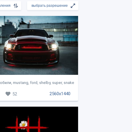
били, mustang, ford, shelby, super, snake
2560x1440
52