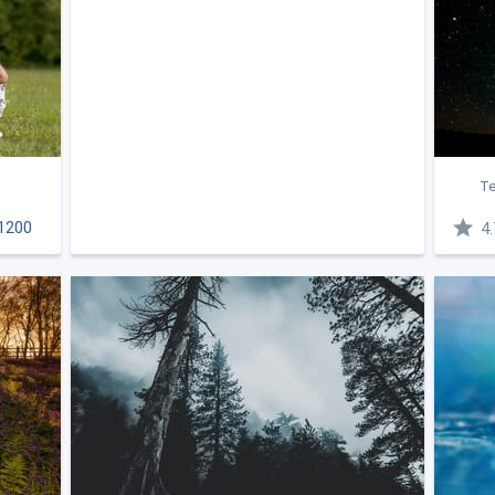
Те
1200
4.