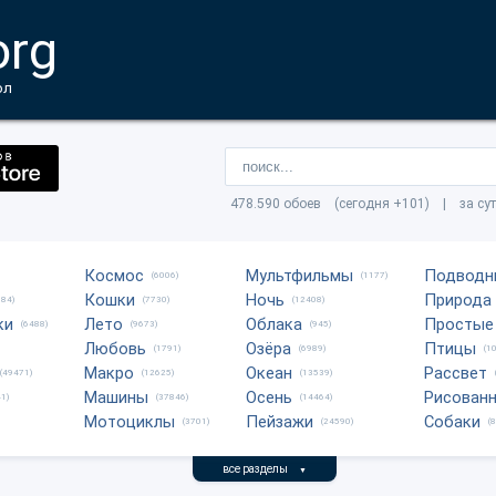
org
ол
478.590 обоев (сегодня +101) | за су
Космос
Мультфильмы
Подводн
(6006)
(1177)
Кошки
Ночь
Природа
684)
(7730)
(12408)
ки
Лето
Облака
Простые
(6488)
(9673)
(945)
Любовь
Озёра
Птицы
(1791)
(6989)
(1
Макро
Океан
Рассвет
(49471)
(12625)
(13539)
Машины
Осень
Рисован
1)
(37846)
(14464)
Мотоциклы
Пейзажи
Собаки
(3701)
(24590)
(
все разделы
▼