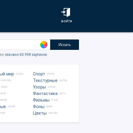
войти
Искать
тки
скачано 60.998 картинок
ый мир
Спорт
(2282)
(1815)
Текстурные
(105950)
(6378)
Узоры
(904)
(3762)
Фантастика
0204)
(821)
Фильмы
(4538)
(334)
ные
Фоны
(4046)
(608)
Цветы
8759)
(28145)