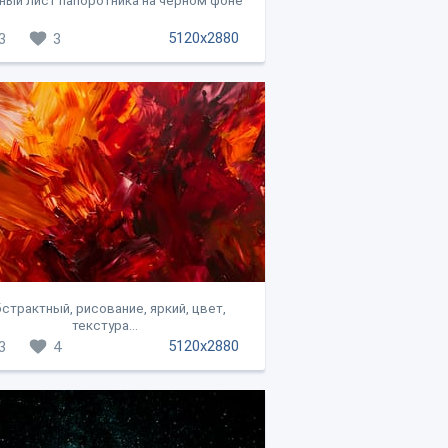
ный лист папоротника на черном фоне
5120x2880
3
3
страктный, рисование, яркий, цвет,
текстура...
5120x2880
3
4