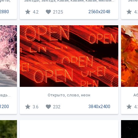
феты,
Звезды, звезда, Кавай, кавайи, кавай, милый...
Зеле
2880
2560x2048
4.2
2125
4.
адь...
Открыто, слово, неон
Аб
1200
3840x2400
3.6
232
4.