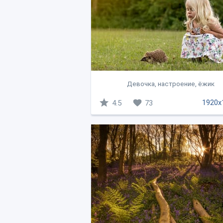
Девочка, настроение, ёжик
1920x
4.5
73