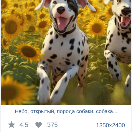
Небо, открытый, порода собаки, собака...
4.5
375
1350x2400