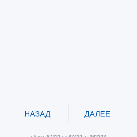
НАЗАД
ДАЛЕЕ
обои с
87421
по
87432
из
362333