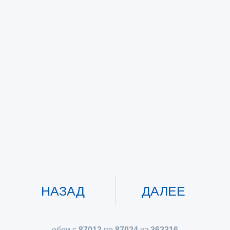
НАЗАД
ДАЛЕЕ
обои с
87013
по
87024
из
362316