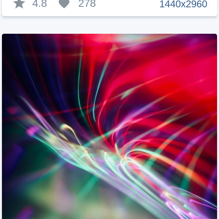
4.8
278
1440x2960