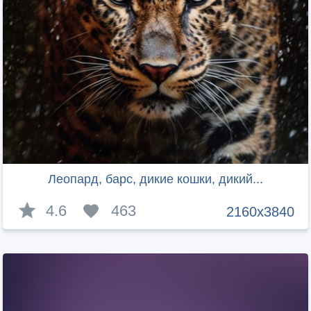
Леопард, барс, дикие кошки, дикий...
4.6
463
2160x3840