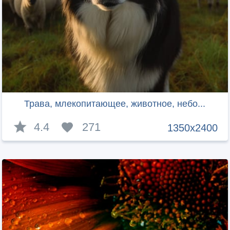
Трава, млекопитающее, животное, небо...
4.4
271
1350x2400