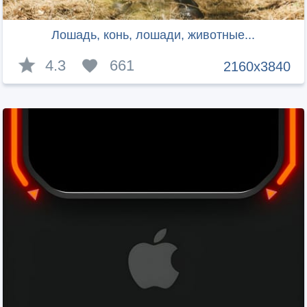
Лошадь, конь, лошади, животные...
4.3
661
2160x3840