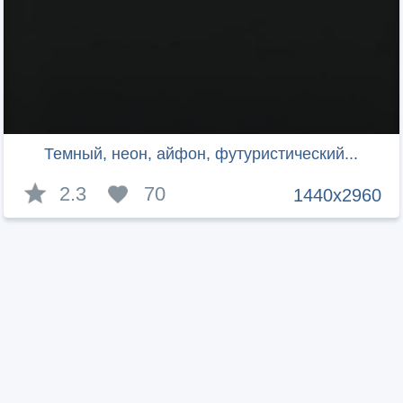
Темный, неон, айфон, футуристический...
2.3
70
1440x2960