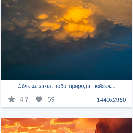
Облака, закат, небо, природа, пейзаж...
4.7
59
1440x2960