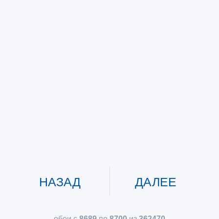
НАЗАД
ДАЛЕЕ
обои с
8689
по
8700
из
362470