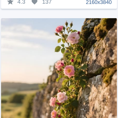
4.3
137
2160x3840