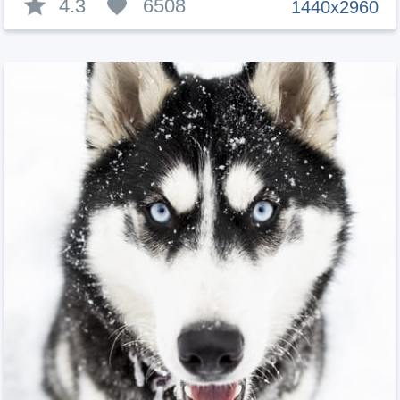
4.3
6508
1440x2960