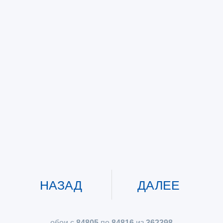
НАЗАД
ДАЛЕЕ
обои с
84805
по
84816
из
362398