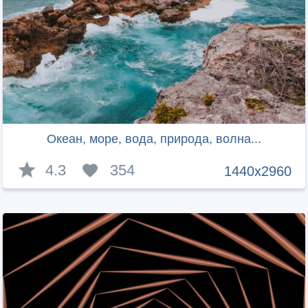
Океан, море, вода, природа, волна...
4.3
354
1440x2960