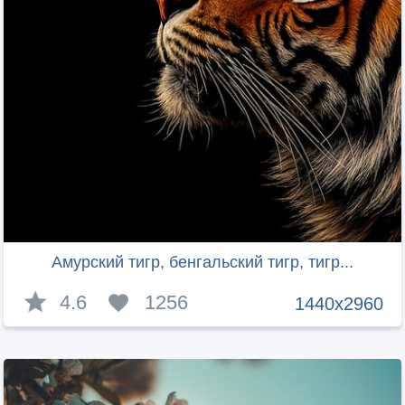
Амурский тигр, бенгальский тигр, тигр...
4.6
1256
1440x2960