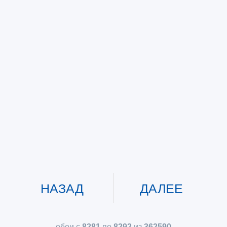
НАЗАД
ДАЛЕЕ
обои с
8281
по
8292
из
362590