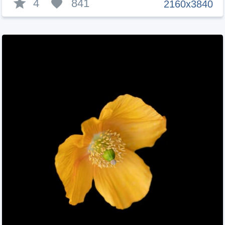
4
841
2160x3840