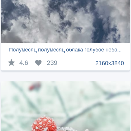
Полумесяц полумесяц облака голубое небо...
4.6
239
2160x3840