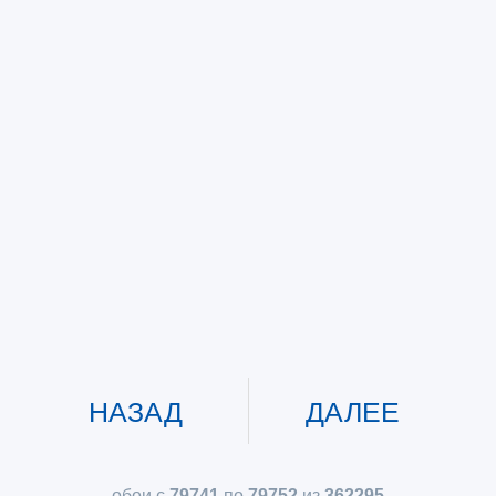
НАЗАД
ДАЛЕЕ
обои с
79741
по
79752
из
362295