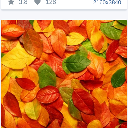
3.8
128
2160x3840