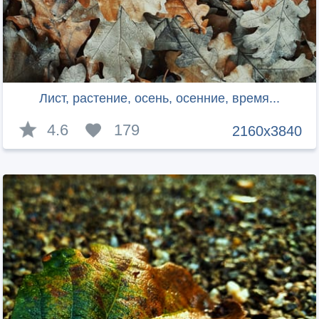
Лист, растение, осень, осенние, время...
4.6
179
2160x3840