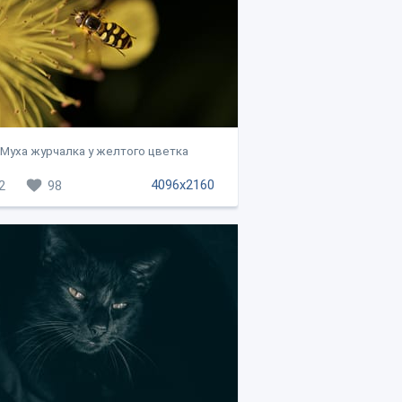
Муха журчалка у желтого цветка
4096x2160
2
98