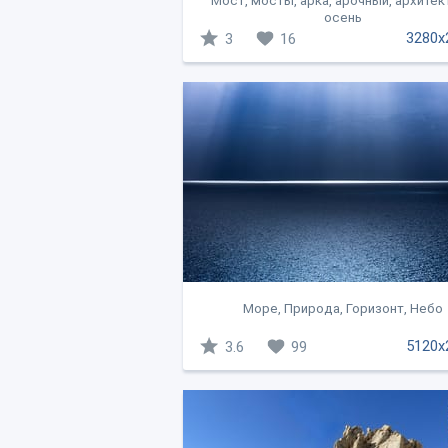
Мост, мосты, арка, арочный, архитек
осень
3280x
3
16
Море, Природа, Горизонт, Небо
5120x
3.6
99