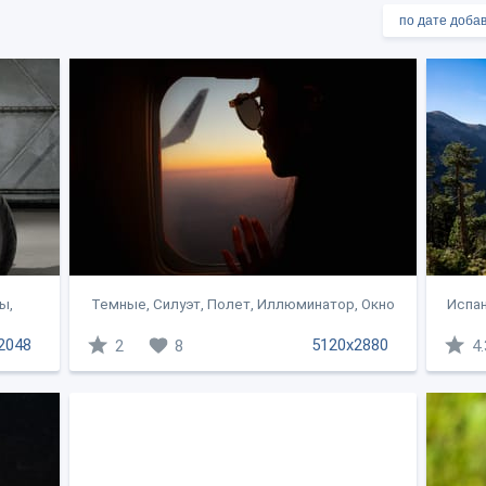
ы,
Темные, Силуэт, Полет, Иллюминатор, Окно
Испан
2048
5120x2880
2
8
4.