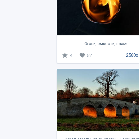
Огонь, ёмкость, пламя
2560x
4
52