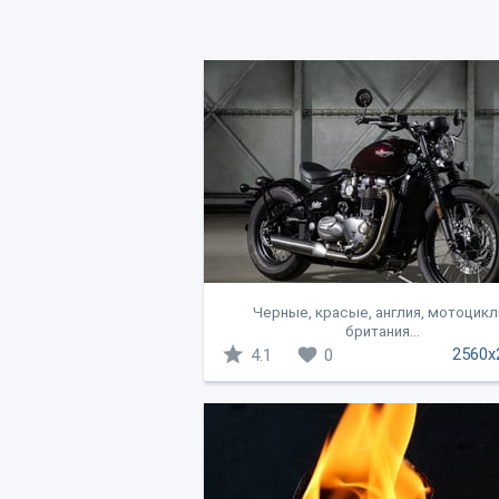
Черные, красые, англия, мотоцикл
британия...
2560x
4.1
0