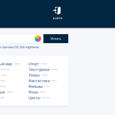
войти
Искать
ки
скачано 55.266 картинок
ый мир
Спорт
(2282)
(1815)
Текстурные
(105976)
(6380)
Узоры
(904)
(3762)
Фантастика
0205)
(821)
Фильмы
(4540)
(334)
ные
Фоны
(4052)
(609)
Цветы
8759)
(28149)