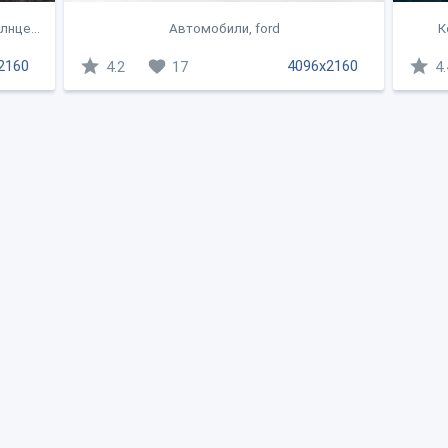
лнце...
Автомобили, ford
К
2160
4096x2160
4.2
17
4.