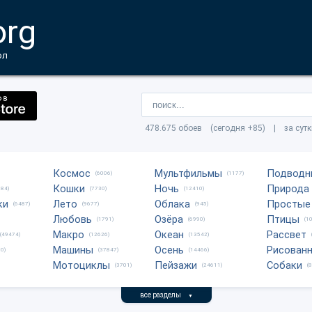
org
ол
478.675 обоев (сегодня +85) | за сут
Космос
Мультфильмы
Подводн
(6006)
(1177)
Кошки
Ночь
Природа
684)
(7730)
(12410)
ки
Лето
Облака
Простые
(6487)
(9677)
(945)
Любовь
Озёра
Птицы
(1791)
(6990)
(1
Макро
Океан
Рассвет
(49474)
(12626)
(13542)
Машины
Осень
Рисован
0)
(37847)
(14466)
Мотоциклы
Пейзажи
Собаки
(3701)
(24611)
(
все разделы
▼