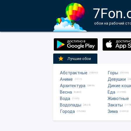
7Fon.
обои на рабочий ст
Лучшие обои
Абстрактные
Горы
(18053)
(20706)
Аниме
Девушки
(1217)
(2
Архитектура
Дикие кош
(2816)
Весна
Еда
(6482)
(13708)
Вода
Животные
(1335)
Водопады
Закаты
(4624)
(1775
Города
Зима
(15296)
(13513)