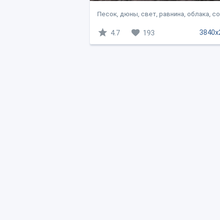
Песок, дюны, свет, равнина, облака, со
3840x
4.7
193