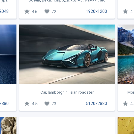
тура,
Осень, река, природа, холмы, камни, лес
2048
1920x1200
4.6
72
4.
Car, lamborghini, sian roadster
Mor
2880
5120x2880
4.5
73
4.