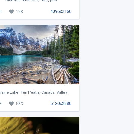
Бенгальский тигр, тигр, рык
4096x2160
9
128
raine Lake, Ten Peaks, Canada, Valley...
5120x2880
3
533