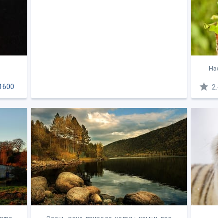
На
1600
2.