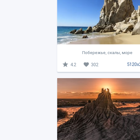
Побережье, скалы, море
5120x
4.2
302