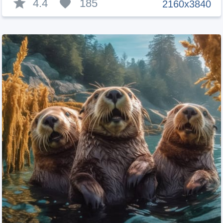
4.4
185
2160x3840