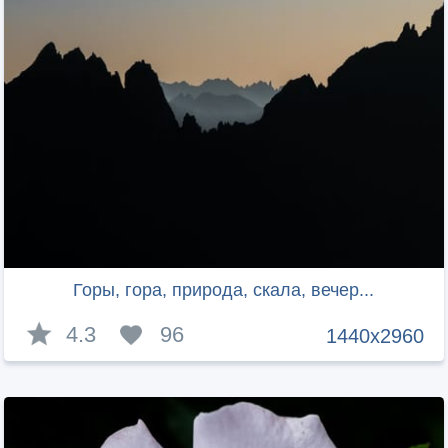
Горы, гора, природа, скала, вечер...
4.3
96
1440x2960