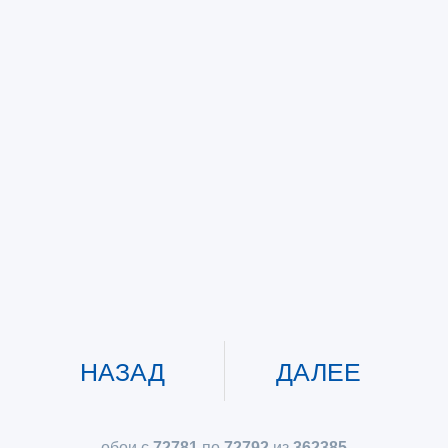
НАЗАД
ДАЛЕЕ
обои с
72781
по
72792
из
362385