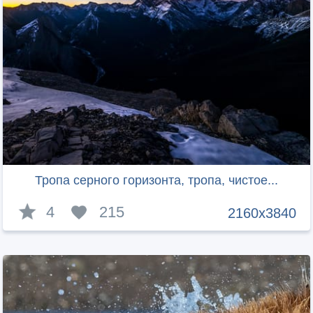
Тропа серного горизонта, тропа, чистое...
4
215
2160x3840