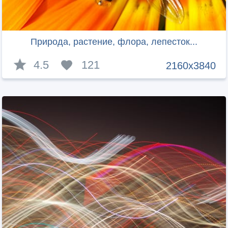
Природа, растение, флора, лепесток...
4.5
121
2160x3840