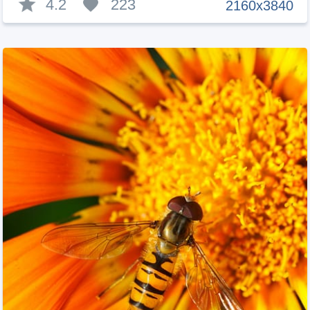
4.2
223
2160x3840