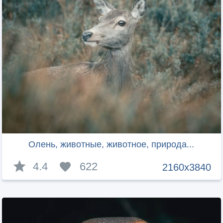
Олень, животные, животное, природа...
4.4
622
2160x3840