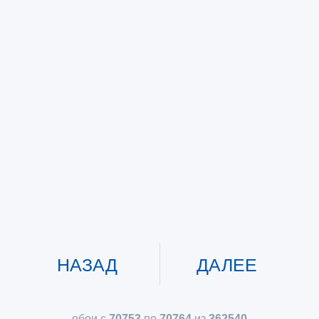
НАЗАД
ДАЛЕЕ
обои с
70753
по
70764
из
362540