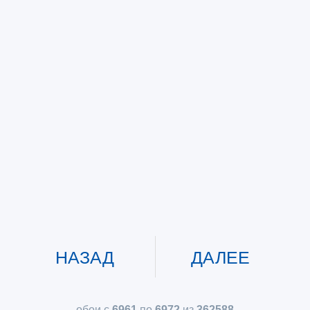
НАЗАД
ДАЛЕЕ
обои с
6961
по
6972
из
362588