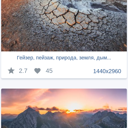
Гейзер, пейзаж, природа, земля, дым...
2.7
45
1440x2960