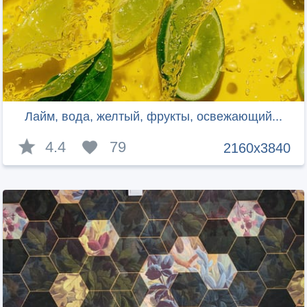
Лайм, вода, желтый, фрукты, освежающий...
4.4
79
2160x3840