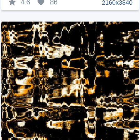
4.6
86
2160x3840