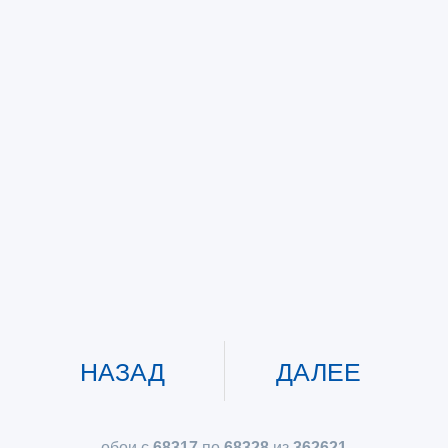
НАЗАД
ДАЛЕЕ
обои с
68317
по
68328
из
362621