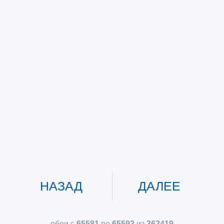
НАЗАД
ДАЛЕЕ
обои с
65581
по
65592
из
362419