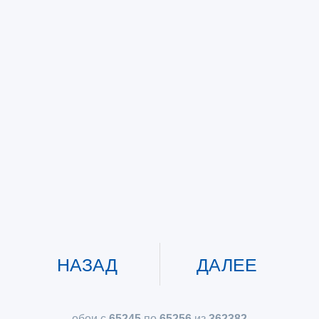
НАЗАД
ДАЛЕЕ
обои с
65245
по
65256
из
362382