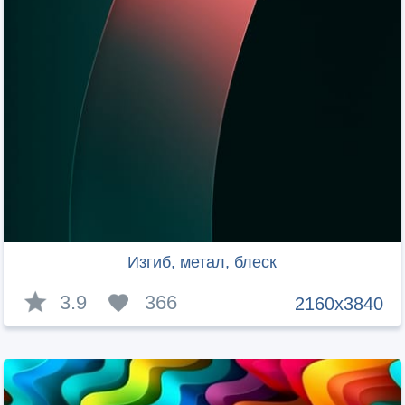
Изгиб, метал, блеск
3.9
366
2160x3840