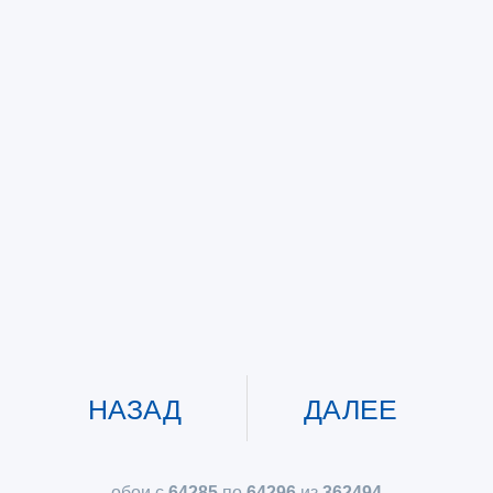
НАЗАД
ДАЛЕЕ
обои с
64285
по
64296
из
362494