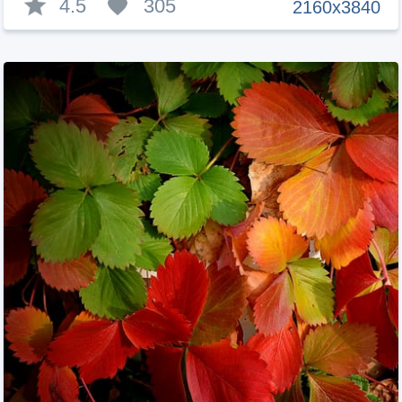
4.5
305
2160x3840