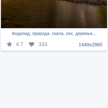
Водопад, природа, скала, лес, деревья...
4.7
333
1440x2960