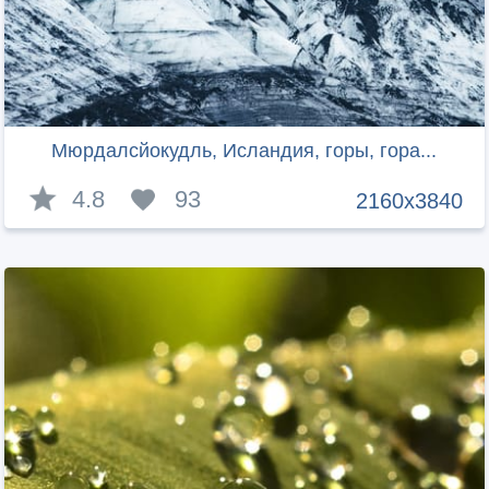
Мюрдалсйокудль, Исландия, горы, гора...
4.8
93
2160x3840