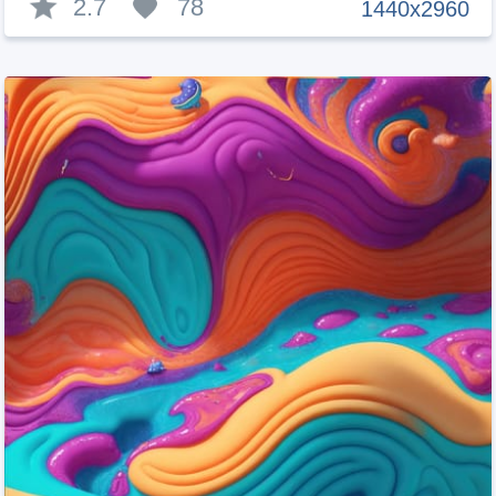
2.7
78
1440x2960