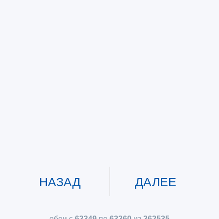
НАЗАД
ДАЛЕЕ
обои с
63349
по
63360
из
362535