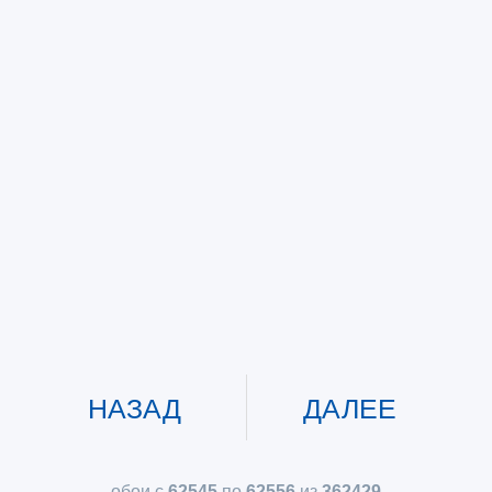
НАЗАД
ДАЛЕЕ
обои с
62545
по
62556
из
362429