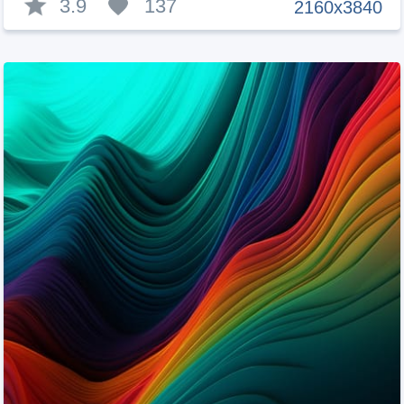
3.9
137
2160x3840