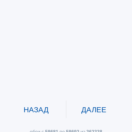
НАЗАД
ДАЛЕЕ
обои с
58681
по
58692
из
362338