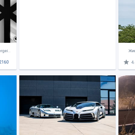
gei...
Жив
2160
4.