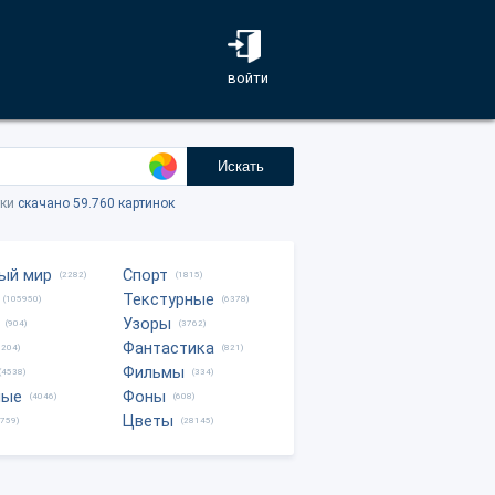
войти
Искать
тки
скачано 59.760 картинок
ый мир
Спорт
(2282)
(1815)
Текстурные
(105950)
(6378)
Узоры
(904)
(3762)
Фантастика
0204)
(821)
Фильмы
(4538)
(334)
ные
Фоны
(4046)
(608)
Цветы
8759)
(28145)