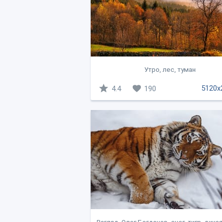
Утро, лес, туман
5120x
4.4
190