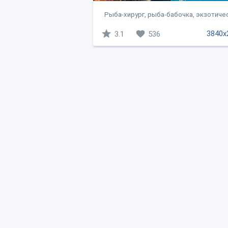
Рыба-хирург, рыба-бабочка, экзотичес
3840x
3.1
536