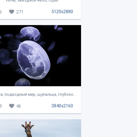
Ночь, звездное небо, горы
5120x2880
6
271
а, подводный мир, щупальца, глубоко...
3840x2160
9
46