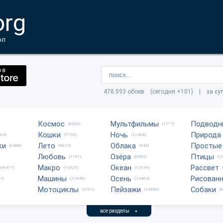
org
ол
478.593 обоев (сегодня +101) | за су
Космос
Мультфильмы
Подводн
(6006)
(1177)
Кошки
Ночь
Природа
684)
(7730)
(12408)
ки
Лето
Облака
Простые
(6488)
(9673)
(945)
Любовь
Озёра
Птицы
(1791)
(6989)
(1
Макро
Океан
Рассвет
(49471)
(12625)
(13539)
Машины
Осень
Рисован
1)
(37846)
(14464)
Мотоциклы
Пейзажи
Собаки
(3701)
(24590)
(
все разделы
▼