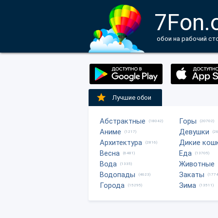
7Fon.
обои на рабочий ст
Лучшие обои
Абстрактные
Горы
(18042)
(20702)
Аниме
Девушки
(1217)
(2
Архитектура
Дикие кош
(2816)
Весна
Еда
(6481)
(13705)
Вода
Животные
(1335)
Водопады
Закаты
(4623)
(1774
Города
Зима
(15295)
(13511)