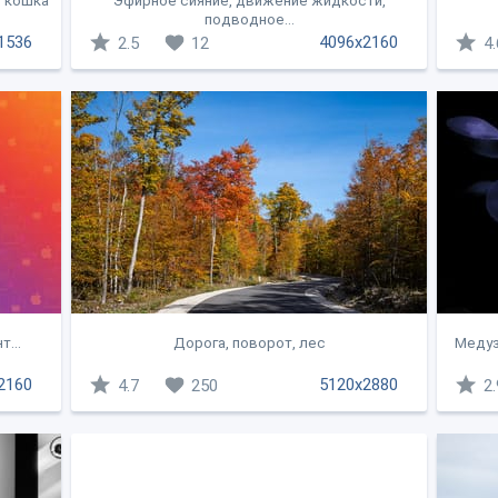
я кошка
Эфирное сияние, движение жидкости,
подводное...
1536
4096x2160
2.5
12
4.
...
Дорога, поворот, лес
Медуз
2160
5120x2880
4.7
250
2.