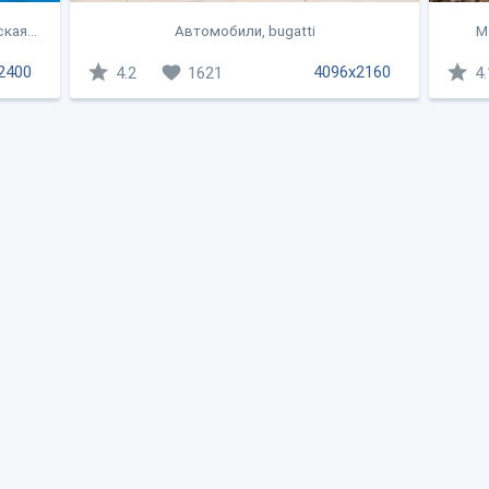
кая...
Автомобили, bugatti
M
2400
4096x2160
4.2
1621
4.