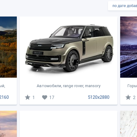
ый,
Автомобили, range rover, mansory
Горы,
2160
5120x2880
1
17
2