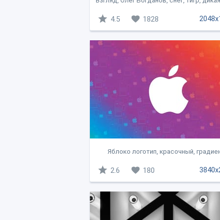
Взгляд, Олег Богданов, снег, тигр, дика
2048x
4.5
1828
Яблоко логотип, красочный, градиент
3840x
2.6
180