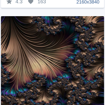
4.3
163
2160x3840