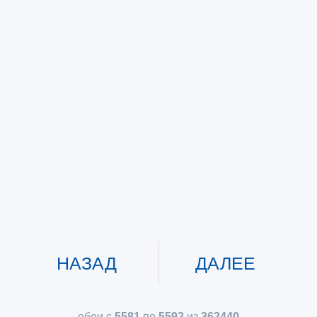
НАЗАД
ДАЛЕЕ
обои с
5581
по
5592
из
362440