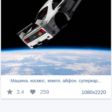
Машина, космос, земля, айфон, суперкар...
3.4
259
1080x2220