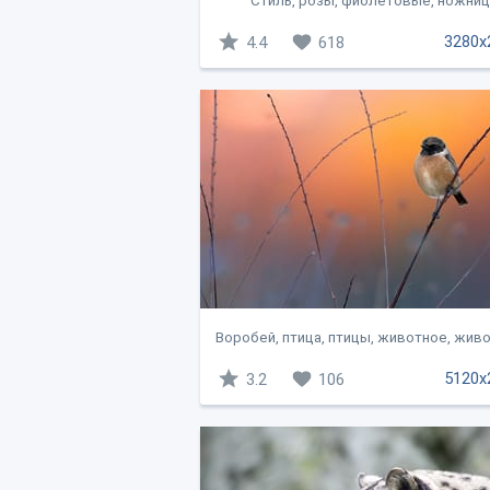
Стиль, розы, фиолетовые, ножни
3280x
4.4
618
Воробей, птица, птицы, животное, живо
5120x
3.2
106