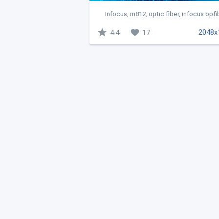
Infocus, m812, optic fiber, infocus opfib
2048x
4.4
17