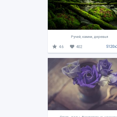
Ручей, камни, деревья
5120x
4.6
402