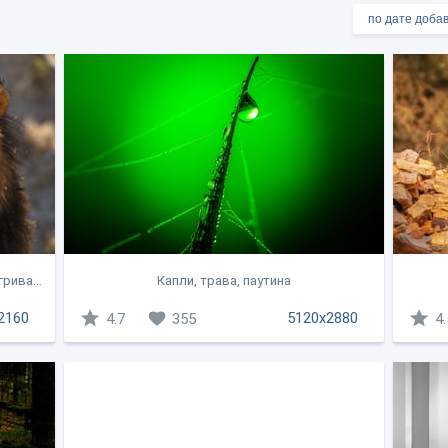
рива...
Капли, трава, паутина
2160
5120x2880
4.7
355
4.