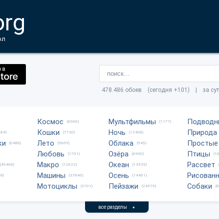
org
ол
478.486 обоев (сегодня +101) | за су
Космос
Мультфильмы
Подводн
(6006)
(1177)
Кошки
Ночь
Природа
684)
(7730)
(12408)
ки
Лето
Облака
Простые
(6488)
(9669)
(945)
Любовь
Озёра
Птицы
(1791)
(6990)
(1
Макро
Океан
Рассвет
(49468)
(12622)
(13539)
Машины
Осень
Рисован
8)
(37846)
(14461)
Мотоциклы
Пейзажи
Собаки
(3701)
(24579)
(
все разделы
▼