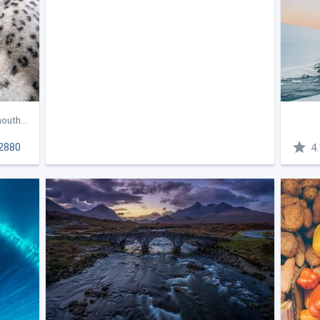
uth...
2880
4.