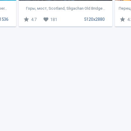
er...
Горы, мост, Scotland, Sligachan Old Bridge...
Перец,
1536
5120x2880
4.7
181
4.