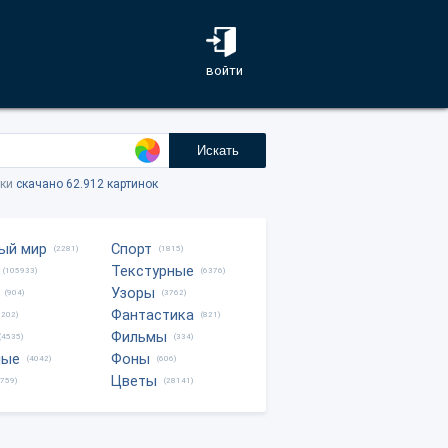
войти
Искать
тки
скачано 62.912 картинок
ый мир
Спорт
(2281)
(1815)
Текстурные
(105933)
(6376)
Узоры
(904)
(3762)
Фантастика
0202)
(821)
Фильмы
(4535)
(334)
ные
Фоны
(4042)
(606)
Цветы
8759)
(28141)