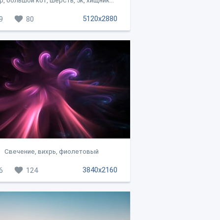
р, большой кот, шерсть, 5к, хищник...
5120x2880
9
80
Свечение, вихрь, фиолетовый
3840x2160
6
124