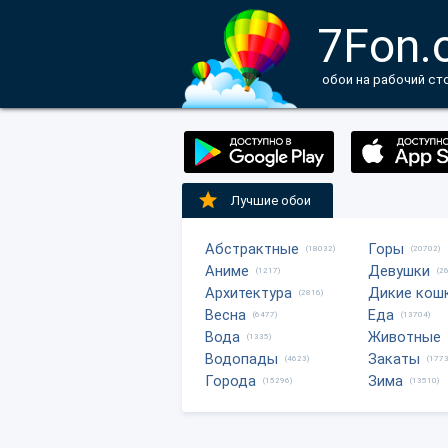
7Fon.
обои на рабочий ст
Лучшие обои
Абстрактные
Горы
(18032)
(20702)
Аниме
Девушки
(1217)
(2
Архитектура
Дикие кош
(2816)
Весна
Еда
(6477)
(13704)
Вода
Животные
(1335)
Водопады
Закаты
(4623)
(1773
Города
Зима
(15296)
(13510)