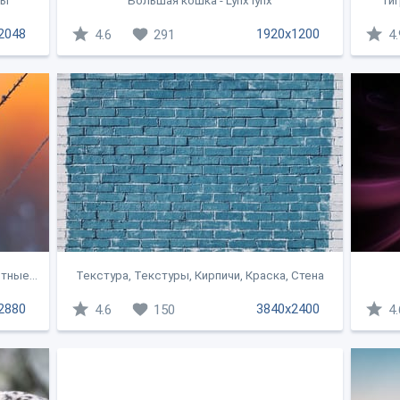
цы
Большая кошка - Lynx lynx
Тиг
2048
1920x1200
4.6
291
4.
тные...
Текстура, Текстуры, Кирпичи, Краска, Стена
2880
3840x2400
4.6
150
4.