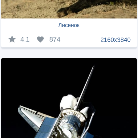
Лисенок
4.1
874
2160x3840