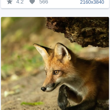
4.2
566
2160x3840