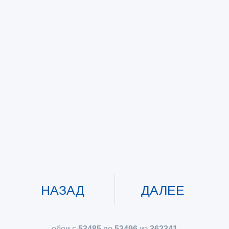
НАЗАД
ДАЛЕЕ
обои с
53485
по
53496
из
362341