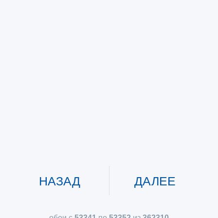
НАЗАД
ДАЛЕЕ
обои с
53341
по
53352
из
362310