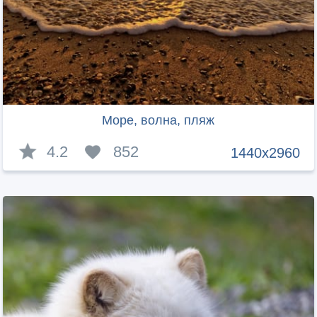
Море, волна, пляж
4.2
852
1440x2960