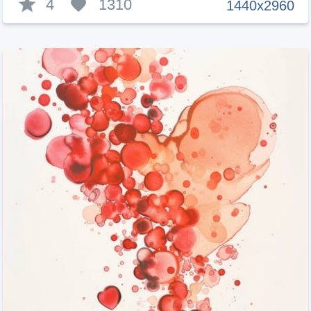
4
1310
1440x2960